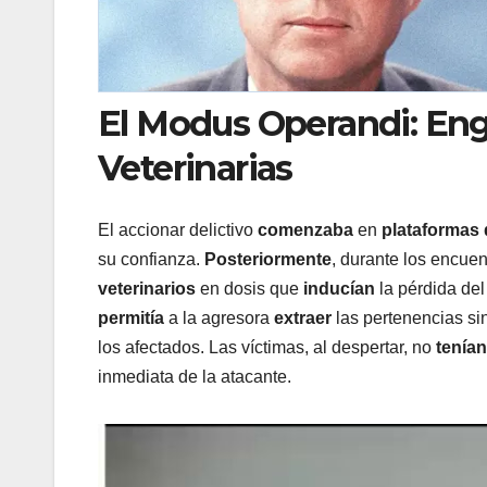
El Modus Operandi: Eng
Veterinarias
El accionar delictivo
comenzaba
en
plataformas 
su confianza.
Posteriormente
, durante los encue
veterinarios
en dosis que
inducían
la pérdida de
permitía
a la agresora
extraer
las pertenencias sin
los afectados. Las víctimas, al despertar, no
tenían
inmediata de la atacante.