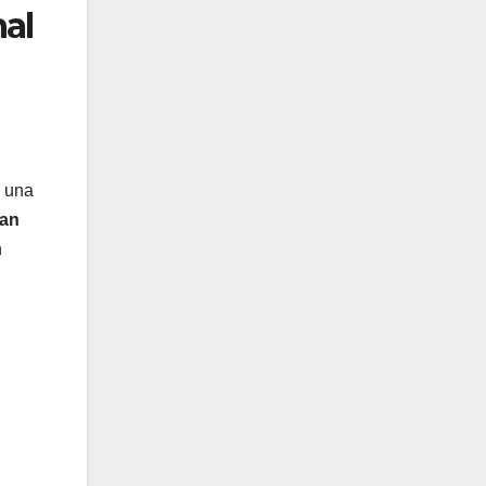
al
una
an
n