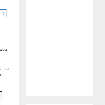
naba
s
ón de
ón