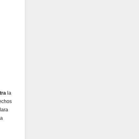
tra
la
echos
lara
va