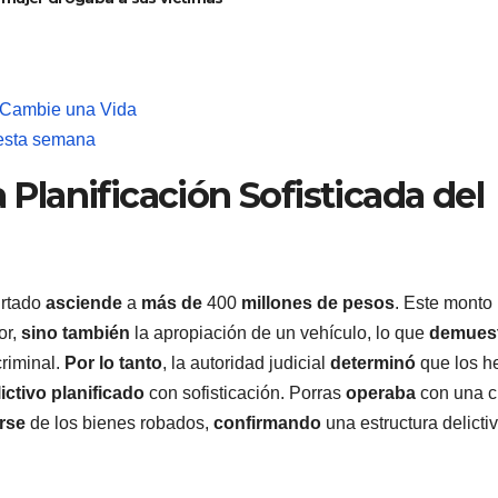
 Cambie una Vida
 esta semana
a Planificación Sofisticada del
urtado
asciende
a
más de
400
millones de pesos
. Este monto
or,
sino también
la apropiación de un vehículo, lo que
demues
criminal.
Por lo tanto
, la autoridad judicial
determinó
que los h
ictivo planificado
con sofisticación. Porras
operaba
con una c
rse
de los bienes robados,
confirmando
una estructura delicti