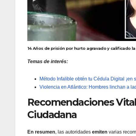
14 Años de prisión por hurto agravado y calificado l
Temas de interés:
Método Infalible obtén tu Cédula Digital ¡en 
Violencia en Atlántico: Hombres linchan a l
Recomendaciones Vitale
Ciudadana
En resumen
, las autoridades
emiten
varias recom