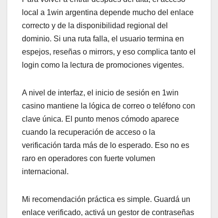
local a 1win argentina depende mucho del enlace
correcto y de la disponibilidad regional del
dominio. Si una ruta falla, el usuario termina en
espejos, reseñas o mirrors, y eso complica tanto el
login como la lectura de promociones vigentes.
A nivel de interfaz, el inicio de sesión en 1win
casino mantiene la lógica de correo o teléfono con
clave única. El punto menos cómodo aparece
cuando la recuperación de acceso o la
verificación tarda más de lo esperado. Eso no es
raro en operadores con fuerte volumen
internacional.
Mi recomendación práctica es simple. Guardá un
enlace verificado, activá un gestor de contraseñas