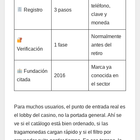
teléfono,
Registro
3 pasos
clave y
moneda
Normalmente
1 fase
antes del
Verificación
retiro
Marca ya
Fundación
2016
conocida en
citada
el sector
Para muchos usuarios, el punto de entrada real es
el lobby del casino, no la portada general. Ahí se
ve si el catálogo está bien ordenado, si las
tragamonedas cargan rápido y si el filtro por