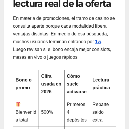
lectura real de la oferta
En materia de promociones, el tramo de casino se
consulta aparte porque cada modalidad libera
ventajas distintas. En medio de esa búsqueda,
muchos usuarios terminan entrando por
1w
.
Luego revisan si el bono encaja mejor con slots,
mesas en vivo o juegos rápidos.
Cifra
Cómo
Bono o
Lectura
usada en
suele
promo
práctica
2026
activarse
Primeros
Reparte
Bienvenid
500%
4
saldo
a total
depósitos
extra