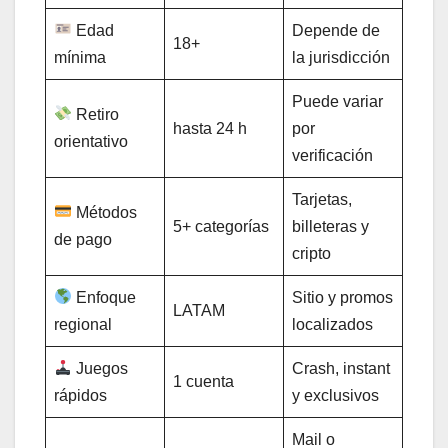
Edad
Depende de
18+
mínima
la jurisdicción
Puede variar
Retiro
hasta 24 h
por
orientativo
verificación
Tarjetas,
Métodos
5+ categorías
billeteras y
de pago
cripto
Enfoque
Sitio y promos
LATAM
regional
localizados
Juegos
Crash, instant
1 cuenta
rápidos
y exclusivos
Mail o