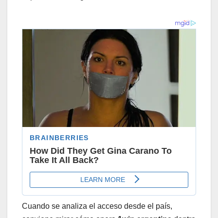
Cuando se analiza el acceso desde el país,