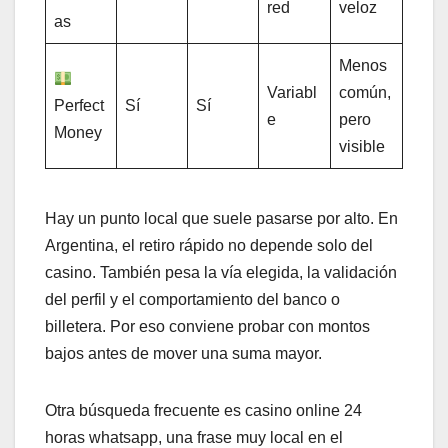
red
veloz
as
Menos
Variabl
común,
Perfect
Sí
Sí
e
pero
Money
visible
Hay un punto local que suele pasarse por alto. En
Argentina, el retiro rápido no depende solo del
casino. También pesa la vía elegida, la validación
del perfil y el comportamiento del banco o
billetera. Por eso conviene probar con montos
bajos antes de mover una suma mayor.
Otra búsqueda frecuente es casino online 24
horas whatsapp, una frase muy local en el