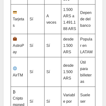
1.500
Depen
A
ARS a
Tarjeta
Sí
de del
veces
1.491.1
s
banco
88 ARS
desde
Popula
AstroP
Sí
Sí
1.500
r en
ay
ARS
LATAM
Útil
desde
para
Sí
Sí
1.500
AirTM
billeter
ARS
as
₿
Variabl
Suele
Cripto
Sí
Sí
e por
ser
moned