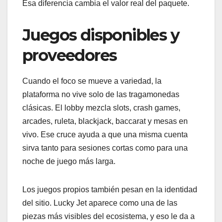
Esa diferencia cambia el valor real del paquete.
Juegos disponibles y
proveedores
Cuando el foco se mueve a variedad, la
plataforma no vive solo de las tragamonedas
clásicas. El lobby mezcla slots, crash games,
arcades, ruleta, blackjack, baccarat y mesas en
vivo. Ese cruce ayuda a que una misma cuenta
sirva tanto para sesiones cortas como para una
noche de juego más larga.
Los juegos propios también pesan en la identidad
del sitio. Lucky Jet aparece como una de las
piezas más visibles del ecosistema, y eso le da a