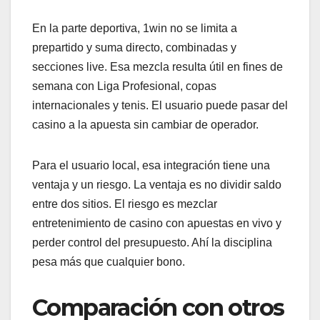
En la parte deportiva, 1win no se limita a
prepartido y suma directo, combinadas y
secciones live. Esa mezcla resulta útil en fines de
semana con Liga Profesional, copas
internacionales y tenis. El usuario puede pasar del
casino a la apuesta sin cambiar de operador.
Para el usuario local, esa integración tiene una
ventaja y un riesgo. La ventaja es no dividir saldo
entre dos sitios. El riesgo es mezclar
entretenimiento de casino con apuestas en vivo y
perder control del presupuesto. Ahí la disciplina
pesa más que cualquier bono.
Comparación con otros