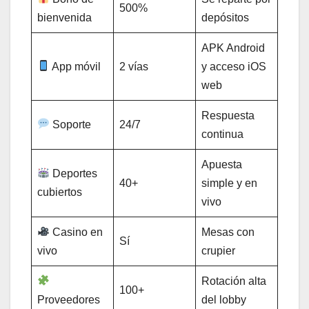
500%
bienvenida
depósitos
APK Android
App móvil
2 vías
y acceso iOS
web
Respuesta
Soporte
24/7
continua
Apuesta
Deportes
40+
simple y en
cubiertos
vivo
Casino en
Mesas con
Sí
vivo
crupier
Rotación alta
100+
Proveedores
del lobby