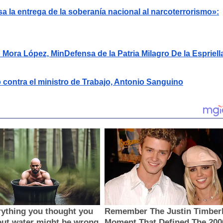
sa la entrega de la soberanía nacional al narcoterrorismo»:
ora López, MinDefensa de la Patria Milagro De la Espriell
 contra el ministro de Trabajo, Antonio Sanguino