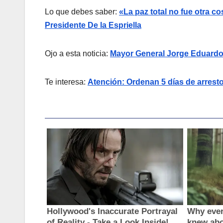
Lo que debes saber:
«La paz total no fue otra co
Presidente De la Espriella
Ojo a esta noticia:
Mayor General Jorge Eduardo M
Te interesa:
Atención: Ordenan 5 días de arresto