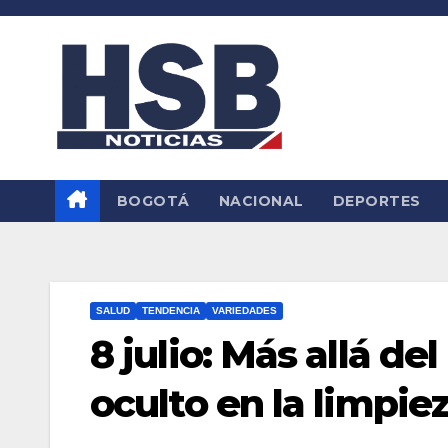
Saltar
al
contenido
BOGOTÁ
NACIONAL
DEPORTES
SALUD
TENDENCIA
VARIEDADES
8 julio: Más allá del
oculto en la limpie