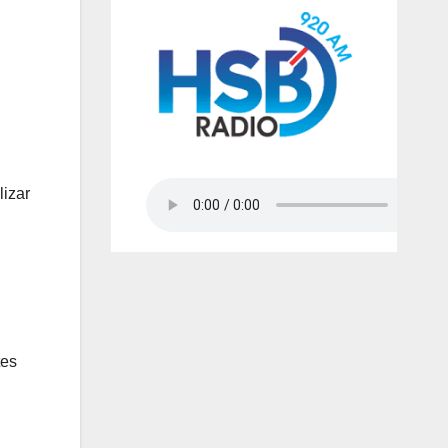
lizar
tes