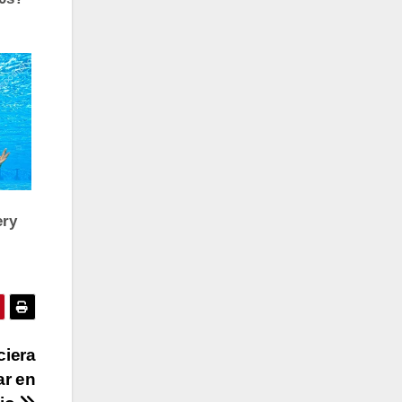
ciera
ar en