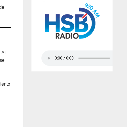
nde
 Al
 se
miento