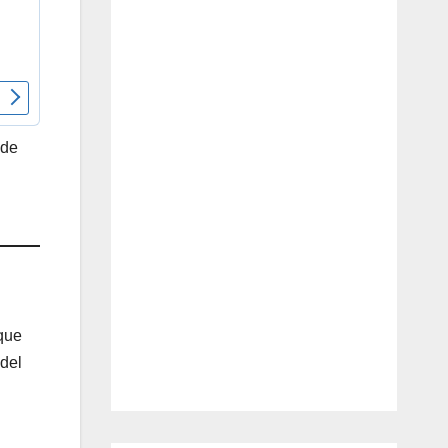
 de
 que
 del