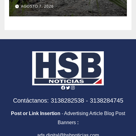
en el departamento de
AGOSTO 7, 2026
Nariño
Facebook
Twitter
Instagram
Contáctanos: 3138282538 - 3138284745
Post or Link Insertion
- Advertising Article Blog Post
Banners
:
ads.digital@hsbnoticias.com