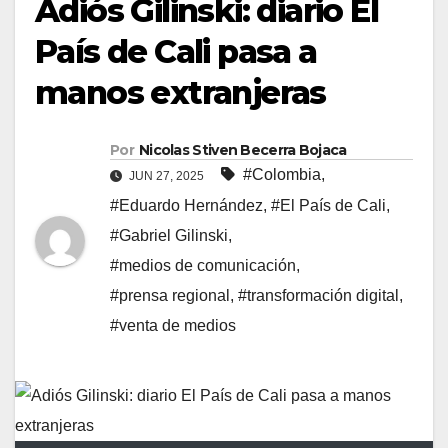
Adiós Gilinski: diario El
País de Cali pasa a
manos extranjeras
Por
Nicolas Stiven Becerra Bojaca
#Colombia
,
JUN 27, 2025
#Eduardo Hernández
,
#El País de Cali
,
#Gabriel Gilinski
,
#medios de comunicación
,
#prensa regional
,
#transformación digital
,
#venta de medios