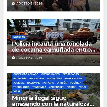
masculino en Intercolegiados
AGOSTO 7, 2026
NOTICIAS
Policía incauta una tonelada
de cocaína camuflada entre
carga de cemento en el
AGOSTO 7, 2026
Cauca
BOGOTA
BUSCAR
CIENCIA
CLIMA
COLOMBIA
CONFLICTO ARMADO
CURIOSIDADES
DESTACADAS
ECONOMÍA
EDUCACIÓN
INNOVACIÓN
INTERNACIONAL
JUDICIAL
NACIONAL
NOTICIAS
OPINIÓN
POLÍTICA
TECNOLOGIA
TENDENCIA
VARIEDADES
VARIOS
VIRAL
VIRAL
Minería ilegal sigue
arrasando con la naturaleza