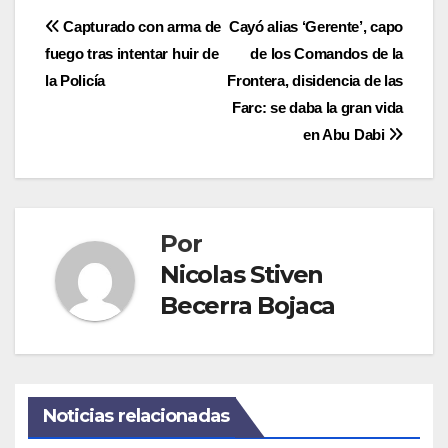
Navegación
Capturado con arma de
Cayó alias ‘Gerente’, capo
fuego tras intentar huir de
de los Comandos de la
de
la Policía
Frontera, disidencia de las
entradas
Farc: se daba la gran vida
en Abu Dabi
Por
Nicolas Stiven
Becerra Bojaca
Noticias relacionadas