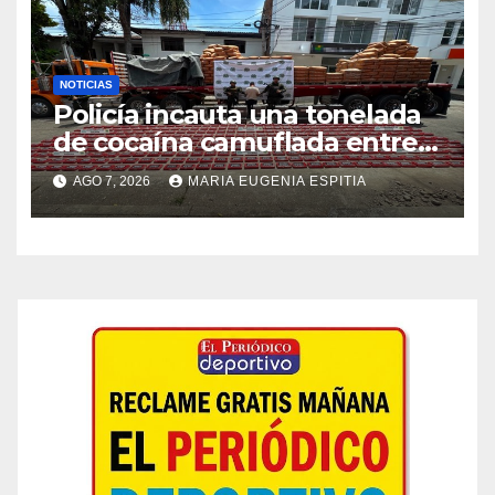
NOTICIAS
Policía incauta una tonelada
de cocaína camuflada entre
carga de cemento en el
AGO 7, 2026
MARIA EUGENIA ESPITIA
Cauca