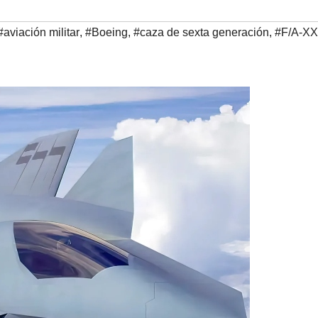
#aviación militar
,
#Boeing
,
#caza de sexta generación
,
#F/A-XX