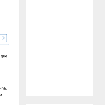
n
e que
ina.
ño