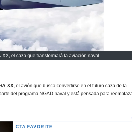
-XX, el caza que transformará la aviación naval
F/A-XX
, el avión que busca convertirse en el futuro caza de la
parte del programa NGAD naval y está pensada para reemplaza