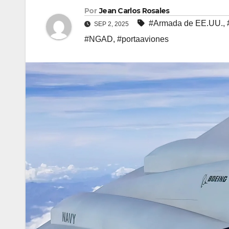
Por
Jean Carlos Rosales
#Armada de EE.UU.
,
SEP 2, 2025
#NGAD
,
#portaaviones