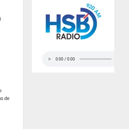
l
o
as de