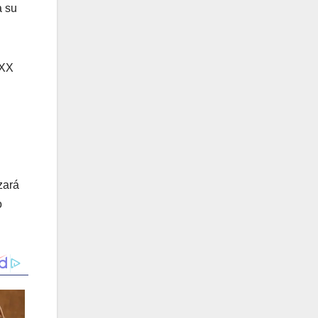
a su
-XX
zará
o