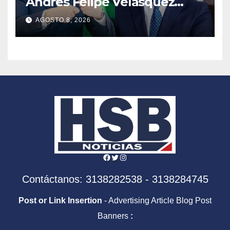
Andrés Felipe Velásquez
tomará el timón de la DIAN
AGOSTO 8, 2026
en la era De la Espriella
Facebook
Twitter
Instagram
Contáctanos: 3138282538 - 3138284745
Post or Link Insertion
- Advertising Article Blog Post
Banners
: