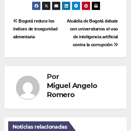
Navegación
Bogotá reduce los
Alcaldía de Bogotá debate
índices de inseguridad
con universitarios el uso
de
alimentaria
de inteligencia artificial
entradas
contra la corrupción
Por
Miguel Angelo
Romero
Noticias relacionadas