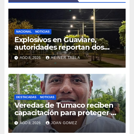
NACIONAL
NOTICIAS
Explosivos en Guaviare,
autoridades reportan dos
incidentes
AGO 8, 2026
HEINER TABLA
DESTACADAS
NOTICIAS
Veredas de Tumaco reciben
capacitación para proteger el
ambiente
AGO 8, 2026
JOAN GOMEZ