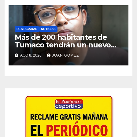
DESTACADAS
NOTICIAS
Más de 200 habitantes de
Tumaco tendrán un nuevo
puente palafítico
AGO 8, 2026
JOAN GOMEZ