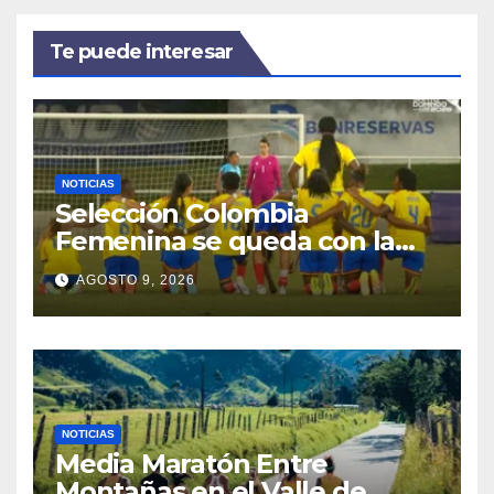
Te puede interesar
NOTICIAS
Selección Colombia
Femenina se queda con la
plata: dramática derrota ante
AGOSTO 9, 2026
México en los Juegos
Centroamericanos y del
Caribe
NOTICIAS
Media Maratón Entre
Montañas en el Valle de