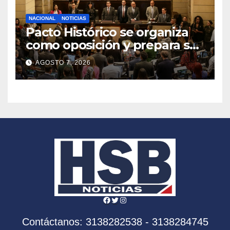
NACIONAL
NOTICIAS
Pacto Histórico se organiza
como oposición y prepara su
agenda frente al Gobierno
AGOSTO 7, 2026
de Abelardo de la Espriella
Facebook
Twitter
Instagram
Contáctanos: 3138282538 - 3138284745