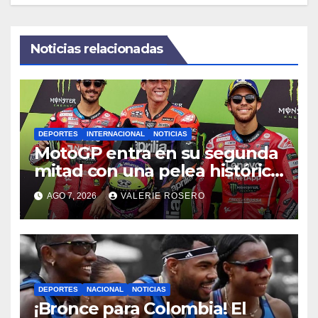
Noticias relacionadas
DEPORTES
INTERNACIONAL
NOTICIAS
MotoGP entra en su segunda
mitad con una pelea histórica
por el campeonato
AGO 7, 2026
VALERIE ROSERO
DEPORTES
NACIONAL
NOTICIAS
¡Bronce para Colombia! El