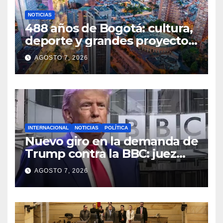
NOTICIAS
488 años de Bogotá: cultura,
deporte y grandes proyectos
marcan el aniversario de la
AGOSTO 7, 2026
capital
INTERNACIONAL
NOTICIAS
POLÍTICA
Nuevo giro en la demanda de
Trump contra la BBC: juez
congela entrega de registros
AGOSTO 7, 2026
financieros