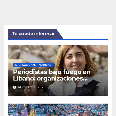
Te puede interesar
INTERNACIONAL
NOTICIAS
Periodistas bajo fuego en
Líbano: organizaciones
denuncian ataques y exigen
AGOSTO 7, 2026
justicia