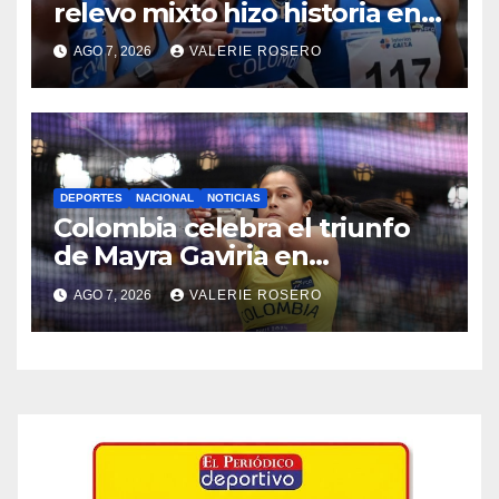
relevo mixto hizo historia en
el Panamericano de
AGO 7, 2026
VALERIE ROSERO
Atletismo
DEPORTES
NACIONAL
NOTICIAS
Colombia celebra el triunfo
de Mayra Gaviria en
lanzamiento de martillo
AGO 7, 2026
VALERIE ROSERO