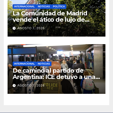
INTERNACIONAL
NOTICIAS
POLÍTICA
La Comunidad de Madrid
vende el ático de lujo de
Chamberí tras la polémica
AGOSTO 7, 2026
por su uso
INTERNACIONAL
NOTICIAS
De camino al partido de
Argentina: ICE detuvo a una
mujer de 30 años en un
AGOSTO 7, 2026
aeropuerto de EE. UU.