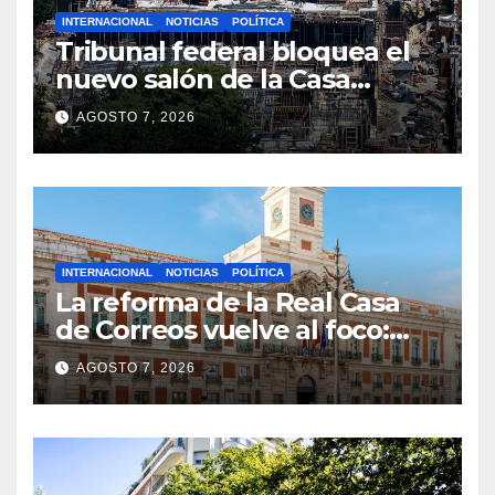
INTERNACIONAL
NOTICIAS
POLÍTICA
Tribunal federal bloquea el
nuevo salón de la Casa
Blanca y cuestiona la
AGOSTO 7, 2026
autoridad de Trump
INTERNACIONAL
NOTICIAS
POLÍTICA
La reforma de la Real Casa
de Correos vuelve al foco:
adjudican el diseño por
AGOSTO 7, 2026
59.377 euros