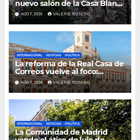
nuevo salón de la Casa Blanca
y cuestiona la autoridad de
AGO 7, 2026
VALERIE ROSERO
Trump
INTERNACIONAL
NOTICIAS
POLÍTICA
La reforma de la Real Casa de
Correos vuelve al foco:
adjudican el diseño por
AGO 7, 2026
VALERIE ROSERO
59.377 euros
INTERNACIONAL
NOTICIAS
POLÍTICA
La Comunidad de Madrid
vende el ático de lujo de