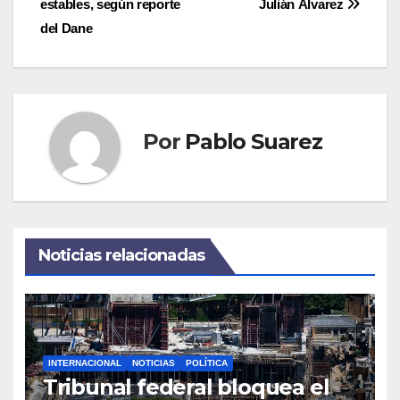
estables, según reporte
Julián Álvarez
entradas
del Dane
Por
Pablo Suarez
Noticias relacionadas
INTERNACIONAL
NOTICIAS
POLÍTICA
Tribunal federal bloquea el