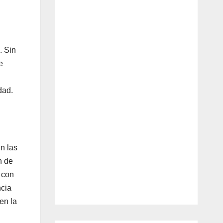
. Sin
e
dad.
n las
n de
o con
ncia
en la