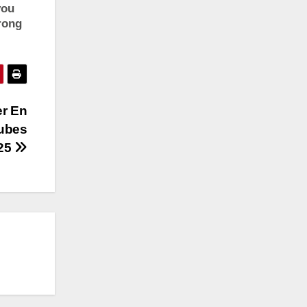
er En
lubes
25