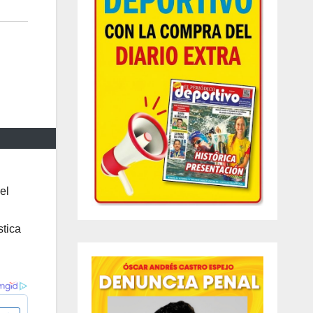
el
stica