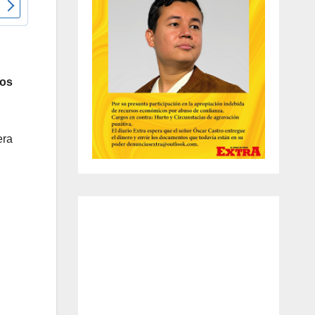
os
era