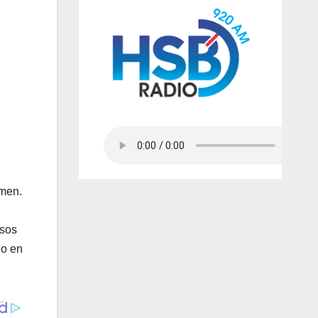
imen.
asos
do en