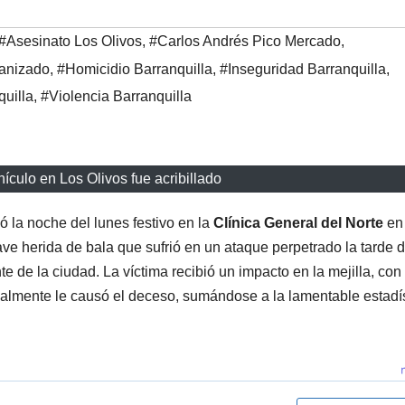
#Asesinato Los Olivos
,
#Carlos Andrés Pico Mercado
,
ganizado
,
#Homicidio Barranquilla
,
#Inseguridad Barranquilla
,
quilla
,
#Violencia Barranquilla
ículo en Los Olivos fue acribillado
ció la noche del lunes festivo en la
Clínica General del Norte
en
ve herida de bala que sufrió en un ataque perpetrado la tarde d
te de la ciudad. La víctima recibió un impacto en la mejilla, con
 finalmente le causó el deceso, sumándose a la lamentable estadí