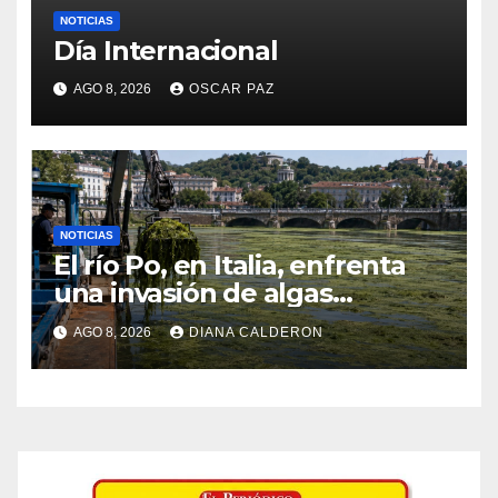
NOTICIAS
Día Internacional
AGO 8, 2026
OSCAR PAZ
NOTICIAS
El río Po, en Italia, enfrenta
una invasión de algas
favorecida por el calor y los
AGO 8, 2026
DIANA CALDERON
residuos agrícolas