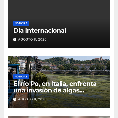
NOTICIAS
Día Internacional
AGOSTO 8, 2026
NOTICIAS
El río Po, en Italia, enfrenta
una invasión de algas
favorecida por el calor y los
AGOSTO 8, 2026
residuos agrícolas