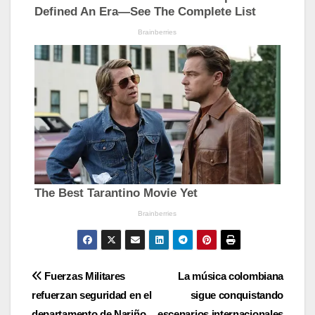
Navegación
Fuerzas Militares
La música colombiana
refuerzan seguridad en el
sigue conquistando
de
departamento de Nariño
escenarios internacionales