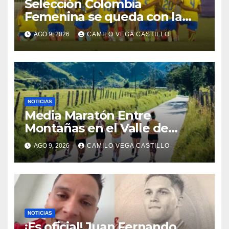
Selección Colombia
Femenina se queda con la
plata: dramática derrota ante
AGO 9, 2026
CAMILO VEGA CASTILLO
México en los Juegos
Centroamericanos y del
Caribe
NOTICIAS
Media Maratón Entre
Montañas en el Valle de
Cocora: Fechas, rutas y todo
AGO 9, 2026
CAMILO VEGA CASTILLO
sobre la gran fiesta del
running en Salento
NOTICIAS
¡Es oficial! Juan Fernando