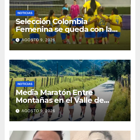
NOTICIAS
Selección Colombia
Femenina se queda con la
plata: dramática derrota ante
AGOSTO 9, 2026
México en los Juegos
Centroamericanos y del
Caribe
NOTICIAS
Media Maratón Entre
Montañas en el Valle de
Cocora: Fechas, rutas y todo
AGOSTO 9, 2026
sobre la gran fiesta del
running en Salento