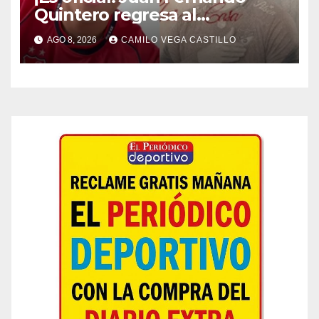
Quintero regresa al
Independiente Medellín para
AGO 8, 2026
CAMILO VEGA CASTILLO
el segundo semestre