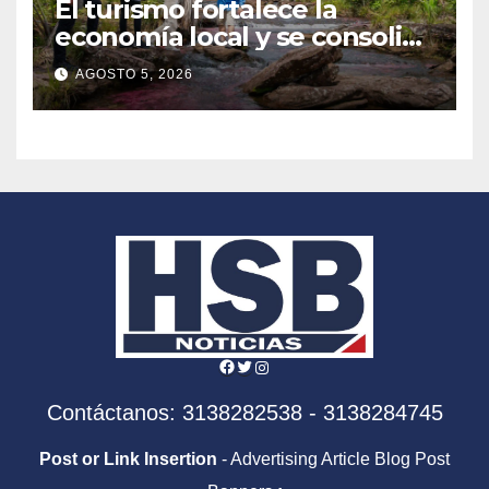
El turismo fortalece la
economía local y se consolida
como motor de desarrollo en
AGOSTO 5, 2026
Colombia
Facebook
Twitter
Instagram
Contáctanos: 3138282538 - 3138284745
Post or Link Insertion
- Advertising Article Blog Post