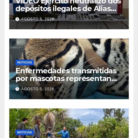
VIDEO Ejército neutralizó dos
depósitos ilegales de Alias
Calarcá, con material de
AGOSTO 5, 2026
guerra en Guaviare
NOTICIAS
Enfermedades transmitidas
por mascotas representan
una creciente amenaza para
AGOSTO 5, 2026
los felinos silvestres en
América Latina
NOTICIAS