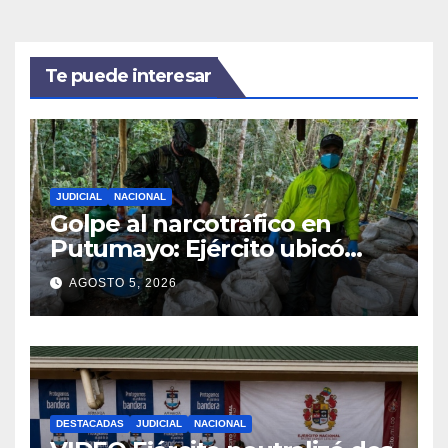
Te puede interesar
JUDICIAL
NACIONAL
Golpe al narcotráfico en
Putumayo: Ejército ubicó
complejo cocalero del GAO-r
AGOSTO 5, 2026
48
DESTACADAS
JUDICIAL
NACIONAL