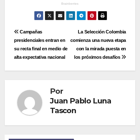
Navegación
Campañas
La Selección Colombia
presidenciales entran en
comienza una nueva etapa
de
su recta final en medio de
con la mirada puesta en
entradas
alta expectativa nacional
los próximos desafíos
Por
Juan Pablo Luna
Tascon