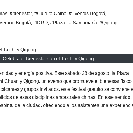
inas
,
#bienestar
,
#Cultura China
,
#Eventos Bogotá
,
 Verano Bogotá
,
#IDRD
,
#Plaza La Santamaría
,
#Qigong
,
5 Celebra el Bienestar con el Taichi y Qigong
nidad y energía positiva. Este sábado 23 de agosto, la Plaza
chi Chuan y Qigong, un evento que promueve el bienestar físico 
icantes y grupos invitados, este festival gratuito se convierte 
ficios de estas disciplinas ancestrales chinas. En este sentido, 
espíritu de la ciudad, ofreciendo a los asistentes una experienci