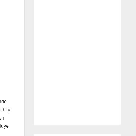
ende
chi y
en
cluye