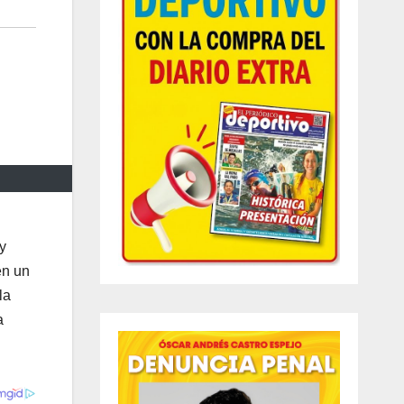
y
en un
la
a