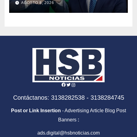
AGOSTO 8, 2026
en la era De la Espriella
Facebook
Twitter
Instagram
Contáctanos: 3138282538 - 3138284745
Post or Link Insertion
- Advertising Article Blog Post
Banners
:
ads.digital@hsbnoticias.com