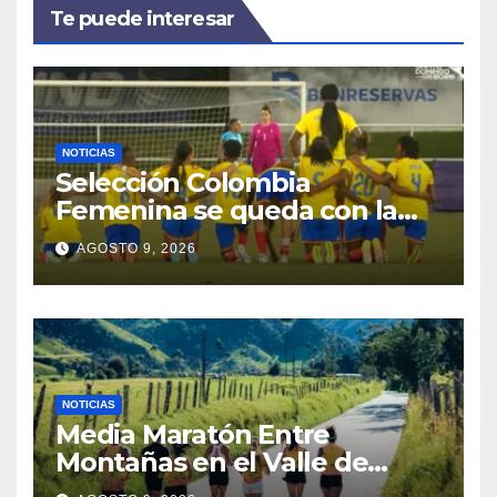
Te puede interesar
NOTICIAS
Selección Colombia
Femenina se queda con la
plata: dramática derrota ante
AGOSTO 9, 2026
México en los Juegos
Centroamericanos y del
Caribe
NOTICIAS
Media Maratón Entre
Montañas en el Valle de
Cocora: Fechas, rutas y todo