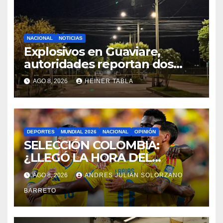
NACIONAL
NOTICIAS
Explosivos en Guaviare,
autoridades reportan dos
incidentes
AGO 8, 2026
HEINER TABLA
DEPORTES
MUNDIAL 2026
NACIONAL
OPINIÓN
SELECCIÓN COLOMBIA:
¿LLEGÓ LA HORA DEL
RELEVO GENERACIONAL?
AGO 8, 2026
ANDRES JULIAN SOLORZANO
BARRETO