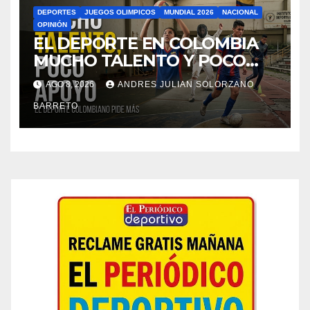
DEPORTES
JUEGOS OLIMPICOS
MUNDIAL 2026
NACIONAL
OPINIÓN
EL DEPORTE EN COLOMBIA
MUCHO TALENTO Y POCO
APOYO
AGO 8, 2026
ANDRES JULIAN SOLORZANO
BARRETO