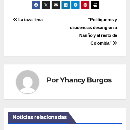
Navegación
La taza llena
“Politiqueros y
disidencias desangran a
de
Nariño y al resto de
entradas
Colombia”
Por
Yhancy Burgos
Noticias relacionadas