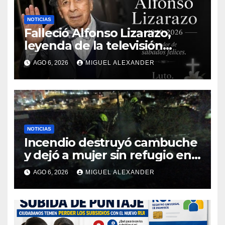
NOTICIAS
Falleció Alfonso Lizarazo,
leyenda de la televisión
colombiana
AGO 6, 2026
MIGUEL ALEXANDER
NOTICIAS
Incendio destruyó cambuche
y dejó a mujer sin refugio en
Pasto
AGO 6, 2026
MIGUEL ALEXANDER