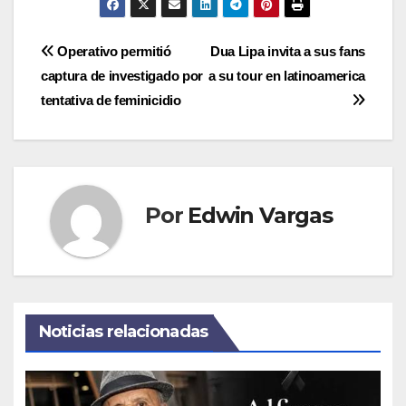
Navegación
Operativo permitió
Dua Lipa invita a sus fans
captura de investigado por
a su tour en latinoamerica
de
tentativa de feminicidio
entradas
Por
Edwin Vargas
Noticias relacionadas