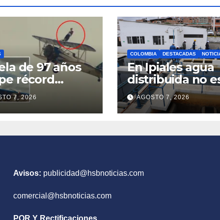
S
COLOMBIA
DESTACADAS
NOTICI
la de 97 años
En Ipiales agua
pe récord
distribuida no e
ness tras volar
apta para el
TO 7, 2026
AGOSTO 7, 2026
a a las alas de
consumo huma
avioneta
Avisos:
publicidad@hsbnoticias.com
comercial@hsbnoticias.com
PQR Y Rectificaciones