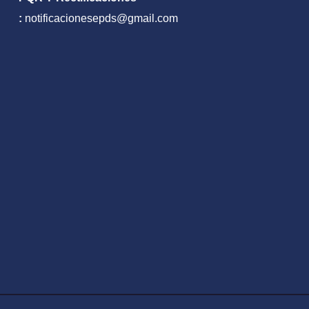
:
notificacionesepds@gmail.com