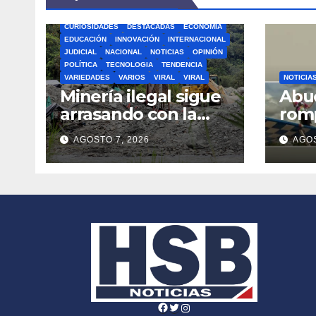
BOGOTA
BUSCAR
CIENCIA
CLIMA
COLOMBIA
CONFLICTO ARMADO
CURIOSIDADES
DESTACADAS
ECONOMÍA
EDUCACIÓN
INNOVACIÓN
INTERNACIONAL
JUDICIAL
NACIONAL
NOTICIAS
OPINIÓN
POLÍTICA
TECNOLOGIA
TENDENCIA
VARIEDADES
VARIOS
VIRAL
VIRAL
NOTICIA
Minería ilegal sigue
Abue
arrasando con la
rom
naturaleza en el
Guin
AGOSTO 7, 2026
AGOS
departamento de
atad
Nariño
una 
Facebook
Twitter
Instagram