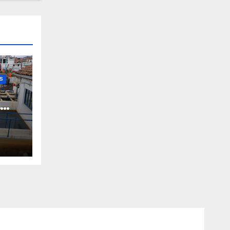
S
s
no