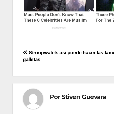
Navegación
Stroopwafels así puede hacer las fa
galletas
de
entradas
Por
Stiven Guevara