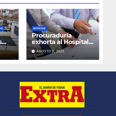
AS
NOTICIAS
Procuraduría
s
exhorta al Hospital
Regional Alfonso
AGOSTO 7, 2026
no
Jaramillo Salazar
E.S.E. a suspender
trámite licitatorio