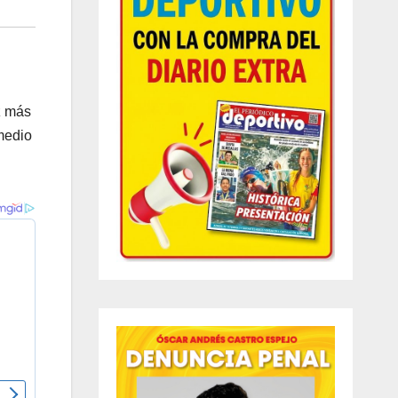
z más
 medio