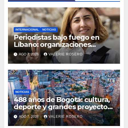
INTERNACIONAL
NOTICIAS
Periodistas bajo fuego en
Líbano: organizaciones
denuncian ataques y exigen
AGO 7, 2026
VALERIE ROSERO
justicia
NOTICIAS
488 años de Bogotá: cultura,
deporte y grandes proyectos
marcan el aniversario de la
AGO 7, 2026
VALERIE ROSERO
capital