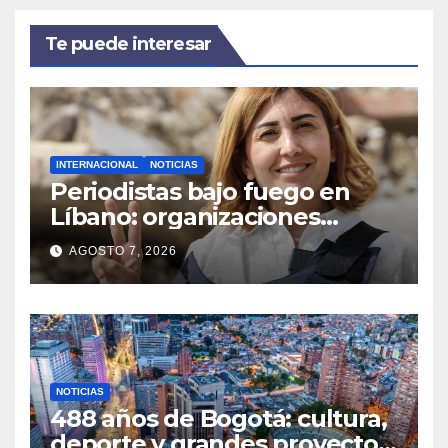
Te puede interesar
INTERNACIONAL
NOTICIAS
Periodistas bajo fuego en
Líbano: organizaciones
denuncian ataques y exigen
AGOSTO 7, 2026
justicia
NOTICIAS
488 años de Bogotá: cultura,
deporte y grandes proyectos