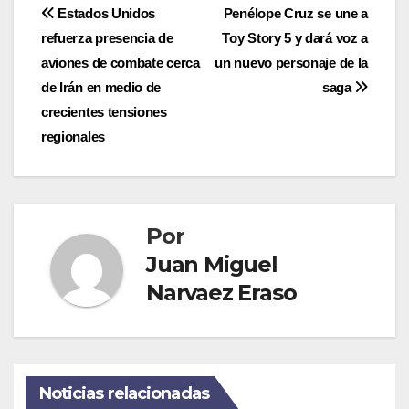
Navegación
Estados Unidos
Penélope Cruz se une a
refuerza presencia de
Toy Story 5 y dará voz a
de
aviones de combate cerca
un nuevo personaje de la
entradas
de Irán en medio de
saga
crecientes tensiones
regionales
Por
Juan Miguel
Narvaez Eraso
Noticias relacionadas