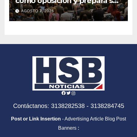
como oposición y prepara su
agenda frente al Gobierno
AGOSTO 7, 2026
de Abelardo de la Espriella
Facebook
Twitter
Instagram
Contáctanos: 3138282538 - 3138284745
Post or Link Insertion
- Advertising Article Blog Post
Banners
: