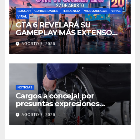
BUSCAR
CURIOSIDADES
TENDENCIA
VIDEOJUEGOS
VIRAL
VIRAL
GTA 6 REVELARÁ SU
GAMEPLAY MÁS EXTENSO
HASTA LA FECHA:
AGOSTO 7, 2026
FILTRACIONES APUNTAN A
UNA PRESENTACIÓN DE 20
MINUTOS
NOTICIAS
Cargos a concejal por
presuntas expresiones
discriminatorias contra
AGOSTO 7, 2026
persona con discapacidad