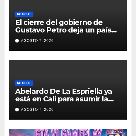
NOTICIAS
El cierre del gobierno de
Gustavo Petro deja un país
marcado por tensiones y
AGOSTO 7, 2026
desafíos
NOTICIAS
Abelardo De La Espriella ya
está en Cali para asumir la
Presidencia este 7 de agosto
AGOSTO 7, 2026