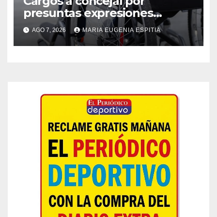
Cargos a concejal por
presuntas expresiones
discriminatorias contra
AGO 7, 2026
MARIA EUGENIA ESPITIA
persona con discapacidad