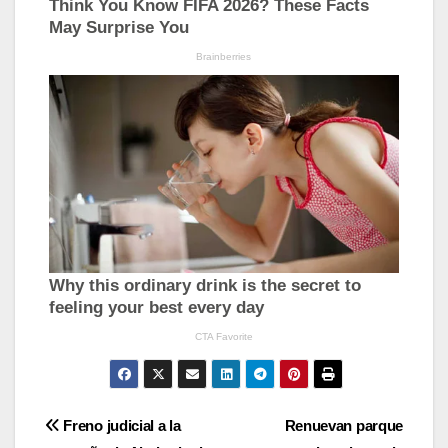
Navegación
Freno judicial a la
Renuevan parque