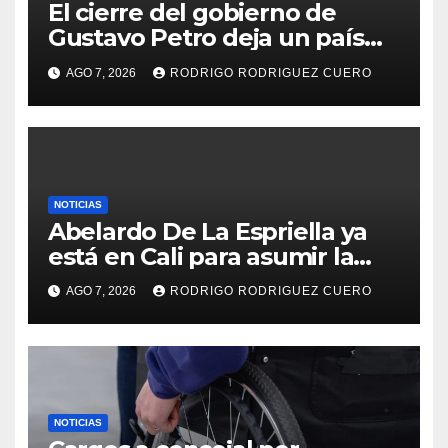
El cierre del gobierno de
Gustavo Petro deja un país
marcado por tensiones y
AGO 7, 2026
RODRIGO RODRIGUEZ CUERO
desafíos
NOTICIAS
Abelardo De La Espriella ya
está en Cali para asumir la
Presidencia este 7 de agosto
AGO 7, 2026
RODRIGO RODRIGUEZ CUERO
NOTICIAS