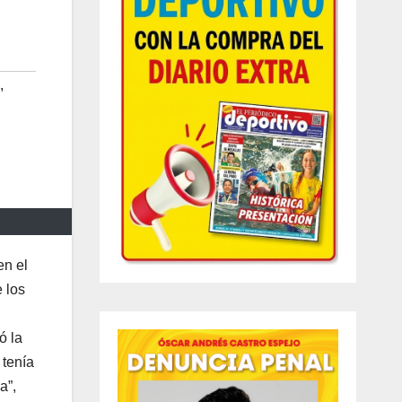
,
n el
e los
ó la
 tenía
a”,