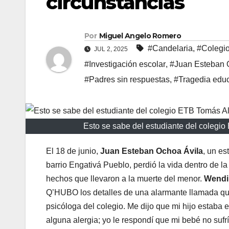
circunstancias
Por
Miguel Angelo Romero
#Candelaria
,
#Colegi
JUL 2, 2025
#Investigación escolar
,
#Juan Esteban 
#Padres sin respuestas
,
#Tragedia educ
Esto se sabe del estudiante del colegi
El 18 de junio,
Juan Esteban Ochoa Ávila
, un es
barrio Engativá Pueblo, perdió la vida dentro de la
hechos que llevaron a la muerte del menor.
Wendi
Q’HUBO los detalles de una alarmante llamada que r
psicóloga del colegio. Me dijo que mi hijo estaba 
alguna alergia; yo le respondí que mi bebé no sufrí