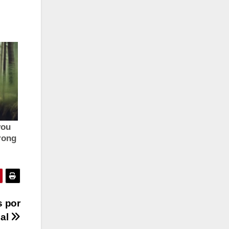
s por
ial