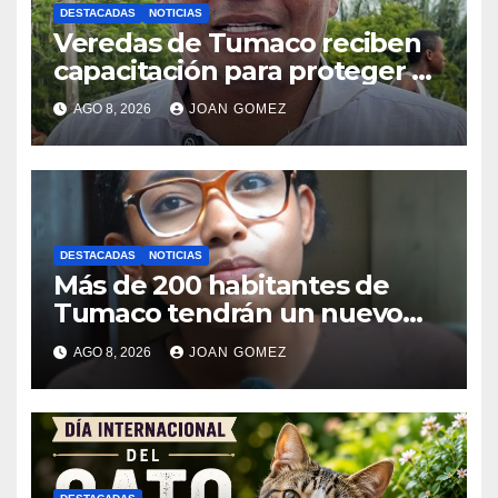
DESTACADAS
NOTICIAS
Veredas de Tumaco reciben
capacitación para proteger el
ambiente
AGO 8, 2026
JOAN GOMEZ
DESTACADAS
NOTICIAS
Más de 200 habitantes de
Tumaco tendrán un nuevo
puente palafítico
AGO 8, 2026
JOAN GOMEZ