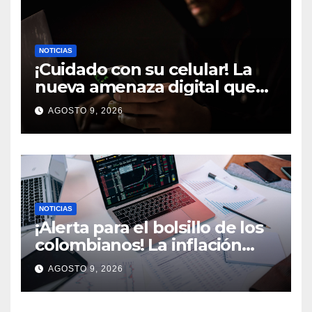
NOTICIAS
¡Cuidado con su celular! La
nueva amenaza digital que
podría poner en riesgo sus
AGOSTO 9, 2026
cuentas y datos personales
NOTICIAS
¡Alerta para el bolsillo de los
colombianos! La inflación
podría seguir alta y esta es la
AGOSTO 9, 2026
razón que preocupa al país