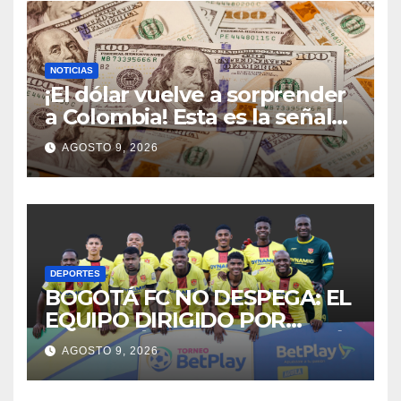
NOTICIAS
¡El dólar vuelve a sorprender
a Colombia! Esta es la señal
que podría cambiar el rumbo
AGOSTO 9, 2026
de la moneda en agosto
DEPORTES
BOGOTÁ FC NO DESPEGA: EL
EQUIPO DIRIGIDO POR
SEBASTIÁN BOTERO SUFRIÓ
AGOSTO 9, 2026
OTRA DERROTA DE LOCAL,
PONIENDO EN RIESGO LA