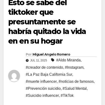
Esto se sabe del
tiktoker que
presuntamente se
habría quitado la vida
en en su hogar
Por
Miguel Angelo Romero
#Aldo Miranda
,
JUL 11, 2025
#creador de contenido
,
#Instagram
,
#La Paz Baja California Sur
,
#muerte influencer
,
#noticias de famosos
,
#Prevención suicidio
,
#Salud Mental
,
#Suicidio influencer
,
#TikTok