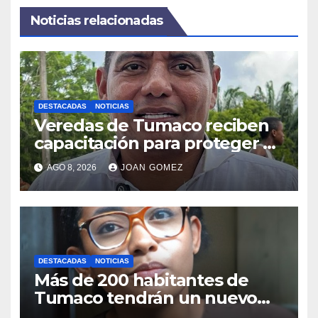
Noticias relacionadas
DESTACADAS
NOTICIAS
Veredas de Tumaco reciben
capacitación para proteger el
ambiente
AGO 8, 2026
JOAN GOMEZ
DESTACADAS
NOTICIAS
Más de 200 habitantes de
Tumaco tendrán un nuevo
puente palafítico