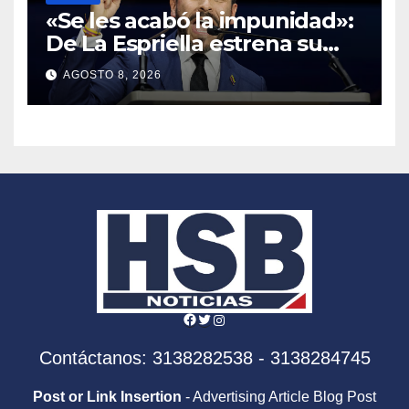
«Se les acabó la impunidad»:
De La Espriella estrena su
política de ‘mano de hierro’
AGOSTO 8, 2026
con la caída del segundo al
mando de los Comandos de
Frontera
Facebook
Twitter
Instagram
Contáctanos: 3138282538 - 3138284745
Post or Link Insertion
- Advertising Article Blog Post