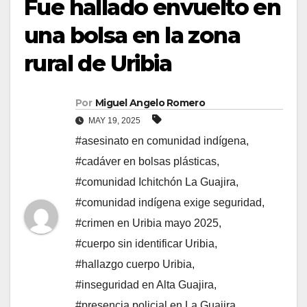
Fue hallado envuelto en
una bolsa en la zona
rural de Uribia
Por
Miguel Angelo Romero
MAY 19, 2025
#asesinato en comunidad indígena
,
#cadáver en bolsas plásticas
,
#comunidad Ichitchón La Guajira
,
#comunidad indígena exige seguridad
,
#crimen en Uribia mayo 2025
,
#cuerpo sin identificar Uribia
,
#hallazgo cuerpo Uribia
,
#inseguridad en Alta Guajira
,
#presencia policial en La Guajira
,