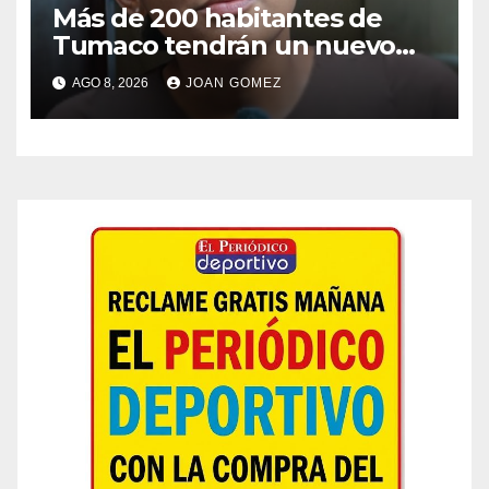
Más de 200 habitantes de
Tumaco tendrán un nuevo
puente palafítico
AGO 8, 2026
JOAN GOMEZ