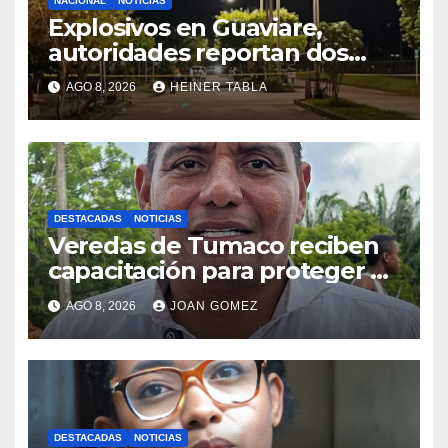
NACIONAL
NOTICIAS
Explosivos en Guaviare,
autoridades reportan dos
incidentes
AGO 8, 2026
HEINER TABLA
DESTACADAS
NOTICIAS
Veredas de Tumaco reciben
capacitación para proteger el
ambiente
AGO 8, 2026
JOAN GOMEZ
DESTACADAS
NOTICIAS