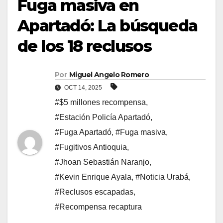
Fuga masiva en
Apartadó: La búsqueda
de los 18 reclusos
Por
Miguel Angelo Romero
OCT 14, 2025
#$5 millones recompensa
,
#Estación Policía Apartadó
,
#Fuga Apartadó
,
#Fuga masiva
,
#Fugitivos Antioquia
,
#Jhoan Sebastián Naranjo
,
#Kevin Enrique Ayala
,
#Noticia Urabá
,
#Reclusos escapadas
,
#Recompensa recaptura