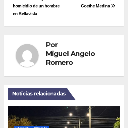
de
homicidio de un hombre
Goethe Medina
entradas
en Bellavista
Por
Miguel Angelo
Romero
Noticias relacionadas