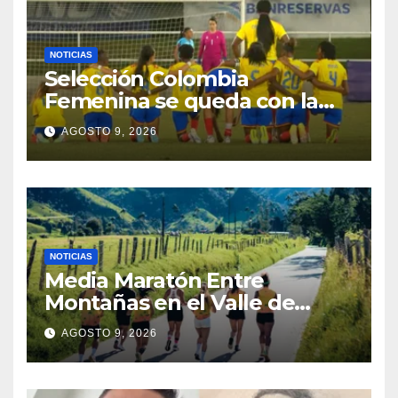
NOTICIAS
Selección Colombia
Femenina se queda con la
plata: dramática derrota ante
AGOSTO 9, 2026
México en los Juegos
Centroamericanos y del
Caribe
NOTICIAS
Media Maratón Entre
Montañas en el Valle de
Cocora: Fechas, rutas y todo
AGOSTO 9, 2026
sobre la gran fiesta del
running en Salento