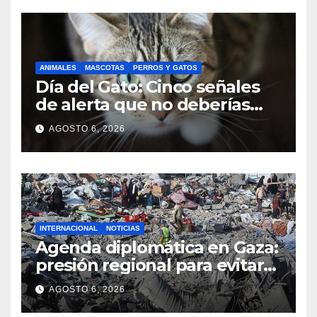
ANIMALES
MASCOTAS
PERROS Y GATOS
Día del Gato: Cinco señales
de alerta que no deberías
ignorar sobre su bienestar
AGOSTO 6, 2026
INTERNACIONAL
NOTICIAS
Agenda diplomática en Gaza:
presión regional para evitar
el colapso del acuerdo de
AGOSTO 6, 2026
paz