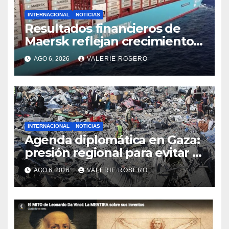
INTERNACIONAL
NOTICIAS
Resultados financieros de
Maersk reflejan crecimiento
logístico en medio de un
AGO 6, 2026
VALERIE ROSERO
mercado desafiante
INTERNACIONAL
NOTICIAS
Agenda diplomática en Gaza:
presión regional para evitar el
colapso del acuerdo de paz
AGO 6, 2026
VALERIE ROSERO