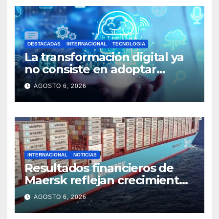
DESTACADAS
INTERNACIONAL
TECNOLOGIA
La transformación digital ya
no consiste en adoptar
tecnología, sino en generar
AGOSTO 6, 2026
valor
INTERNACIONAL
NOTICIAS
Resultados financieros de
Maersk reflejan crecimiento
logístico en medio de un
AGOSTO 6, 2026
mercado desafiante