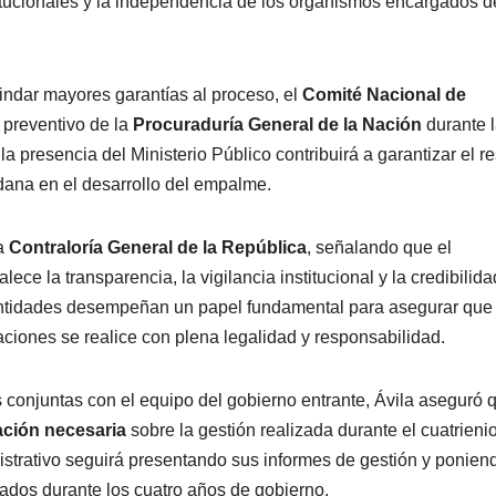
titucionales y la independencia de los organismos encargados d
rindar mayores garantías al proceso, el
Comité Nacional de
 preventivo de la
Procuraduría General de la Nación
durante 
a presencia del Ministerio Público contribuirá a garantizar el r
adana en el desarrollo del empalme.
la
Contraloría General de la República
, señalando que el
ce la transparencia, la vigilancia institucional y la credibilida
entidades desempeñan un papel fundamental para asegurar que 
ciones se realice con plena legalidad y responsabilidad.
 conjuntas con el equipo del gobierno entrante, Ávila aseguró 
ación necesaria
sobre la gestión realizada durante el cuatrienio
strativo seguirá presentando sus informes de gestión y ponien
zados durante los cuatro años de gobierno.