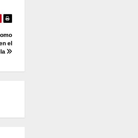
como
en el
lla