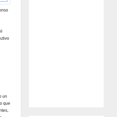
lonso
el
utivo
l
no un
vo que
ntes,