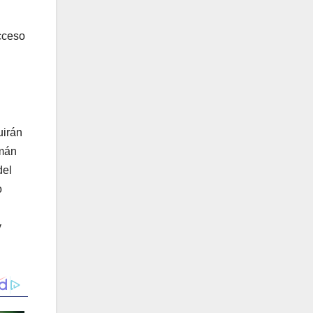
cceso
uirán
rmán
del
o
y