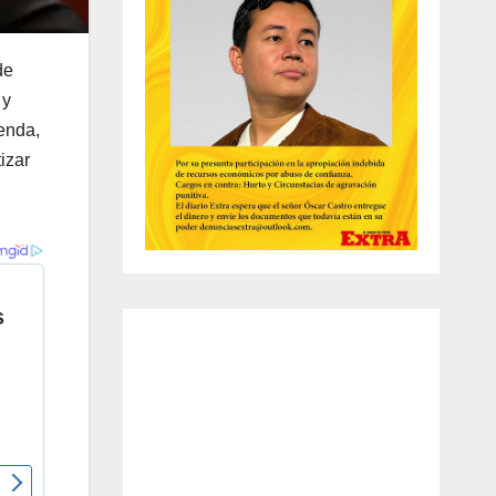
de
 y
ienda,
izar