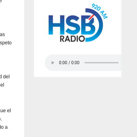
e
las
espeto
d del
el
que el
.
do a