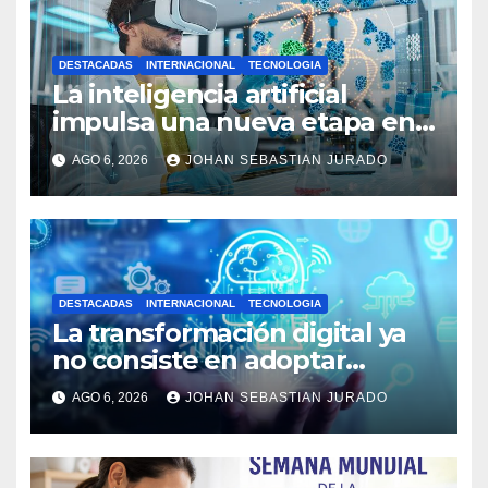
DESTACADAS
INTERNACIONAL
TECNOLOGIA
La inteligencia artificial
impulsa una nueva etapa en
la medicina moderna
AGO 6, 2026
JOHAN SEBASTIAN JURADO
DESTACADAS
INTERNACIONAL
TECNOLOGIA
La transformación digital ya
no consiste en adoptar
tecnología, sino en generar
AGO 6, 2026
JOHAN SEBASTIAN JURADO
valor