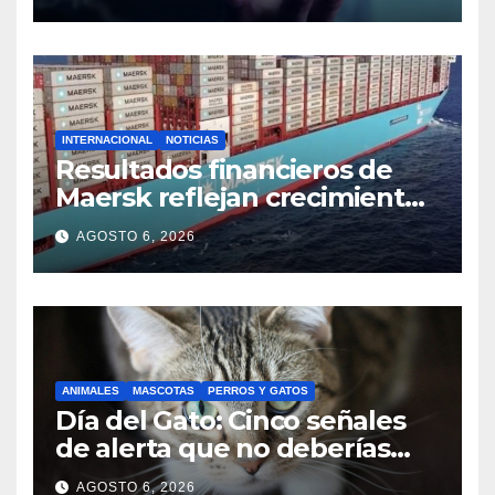
valor
INTERNACIONAL
NOTICIAS
Resultados financieros de
Maersk reflejan crecimiento
logístico en medio de un
AGOSTO 6, 2026
mercado desafiante
ANIMALES
MASCOTAS
PERROS Y GATOS
Día del Gato: Cinco señales
de alerta que no deberías
ignorar sobre su bienestar
AGOSTO 6, 2026