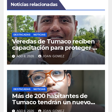
Noticias relacionadas
DESTACADAS
NOTICIAS
Veredas de Tumaco reciben
capacitación para proteger el
ambiente
AGO 8, 2026
JOAN GOMEZ
DESTACADAS
NOTICIAS
Más de 200 habitantes de
Tumaco tendrán un nuevo
puente palafítico
AGO 8, 2026
JOAN GOMEZ