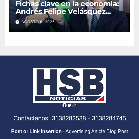
Fichas clave en la economía:
Andrés Felipe Velásquez
tomará el timón de la DIAN
AGOSTO 8, 2026
en la era De la Espriella
Facebook
Twitter
Instagram
Contáctanos: 3138282538 - 3138284745
Post or Link Insertion
- Advertising Article Blog Post