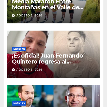
Media Maratón Entre
Montañas en el Valle de
Cocora: Fechas, rutas y todo
AGOSTO 9, 2026
sobre la gran fiesta del
running en Salento
NOTICIAS
¡Es oficial! Juan Fernando
Quintero regresa al
Independiente Medellín para
AGOSTO 8, 2026
el segundo semestre
NOTICIAS