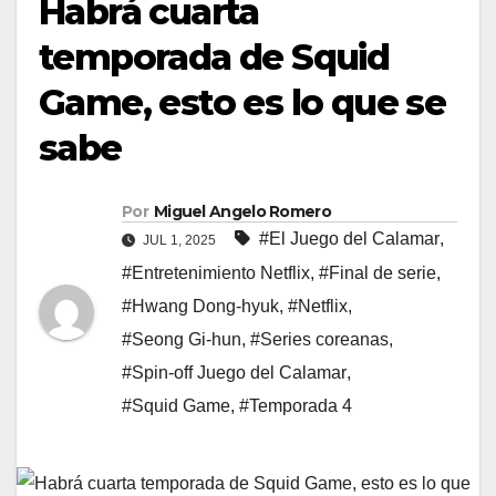
Habrá cuarta
temporada de Squid
Game, esto es lo que se
sabe
Por
Miguel Angelo Romero
#El Juego del Calamar
,
JUL 1, 2025
#Entretenimiento Netflix
,
#Final de serie
,
#Hwang Dong-hyuk
,
#Netflix
,
#Seong Gi-hun
,
#Series coreanas
,
#Spin-off Juego del Calamar
,
#Squid Game
,
#Temporada 4