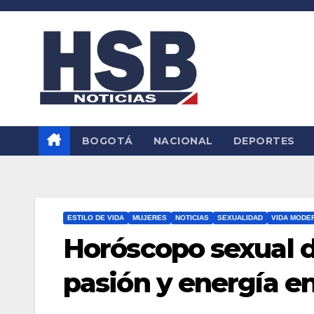
Saltar
al
contenido
BOGOTÁ
NACIONAL
DEPORTES
ESTILO DE VIDA
MUJERES
NOTICIAS
SEXUALIDAD
VIDA MODE
Horóscopo sexual de
pasión y energía en