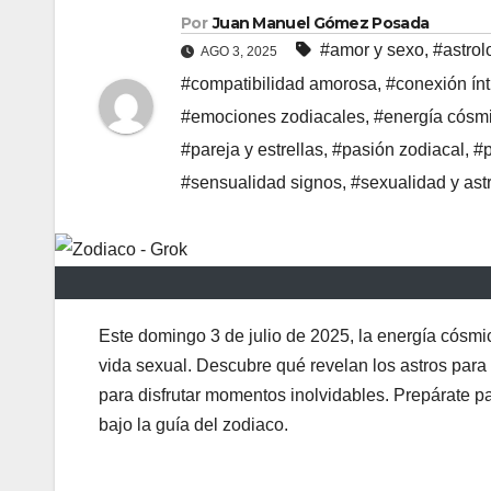
Por
Juan Manuel Gómez Posada
#amor y sexo
,
#astrol
AGO 3, 2025
#compatibilidad amorosa
,
#conexión ín
#emociones zodiacales
,
#energía cósm
#pareja y estrellas
,
#pasión zodiacal
,
#p
#sensualidad signos
,
#sexualidad y ast
Este domingo 3 de julio de 2025, la energía cósmi
vida sexual. Descubre qué revelan los astros para t
para disfrutar momentos inolvidables. Prepárate p
bajo la guía del zodiaco.