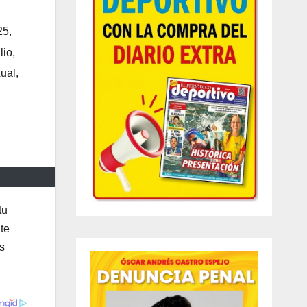
25
,
lio
,
ual
,
,
tu
te
s