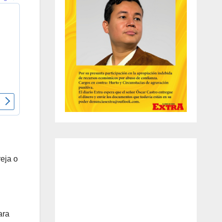
reja o
ara