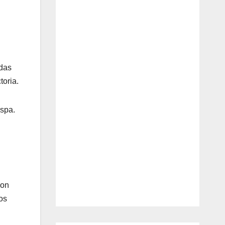
edas
toria.
ispa.
con
os