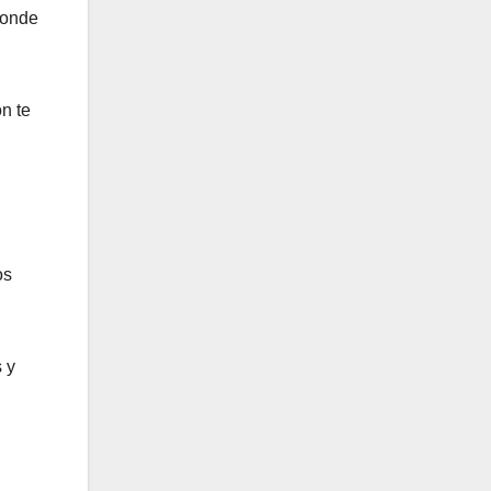
donde
n te
os
 y