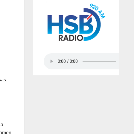
sas.
 a
 tomen