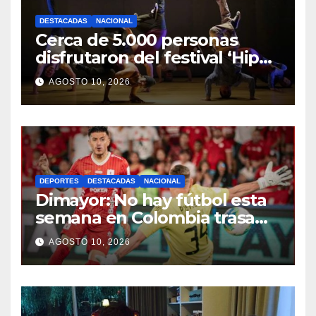
DESTACADAS
NACIONAL
Cerca de 5.000 personas
disfrutaron del festival ‘Hip
Hop en la Cuarta’
AGOSTO 10, 2026
DEPORTES
DESTACADAS
NACIONAL
Dimayor: No hay fútbol esta
semana en Colombia trasa
potente terremoto de 7.4
AGOSTO 10, 2026