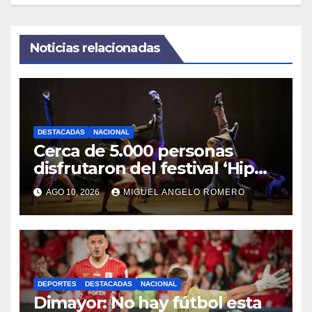
Noticias relacionadas
DESTACADAS
NACIONAL
Cerca de 5.000 personas
disfrutaron del festival ‘Hip
Hop en la Cuarta’
AGO 10, 2026
MIGUEL ANGELO ROMERO
DEPORTES
DESTACADAS
NACIONAL
Dimayor: No hay fútbol esta