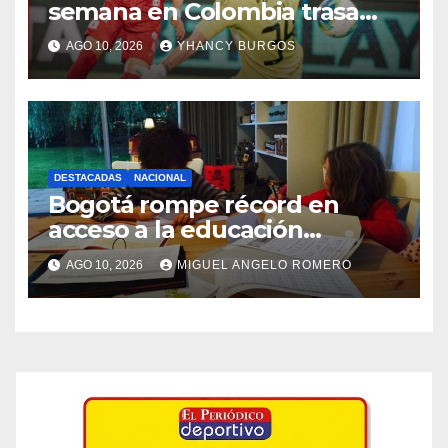
semana en Colombia trasa
potente terremoto de 7.4
AGO 10, 2026
YHANCY BURGOS
DESTACADAS
NACIONAL
Bogotá rompe récord en
acceso a la educación
superior e inaugura el
AGO 10, 2026
MIGUEL ANGELO ROMERO
comedor escolar