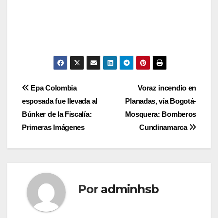
Navegación
Epa Colombia
Voraz incendio en
esposada fue llevada al
Planadas, vía Bogotá-
de
Búnker de la Fiscalía:
Mosquera: Bomberos
entradas
Primeras Imágenes
Cundinamarca
Por
adminhsb