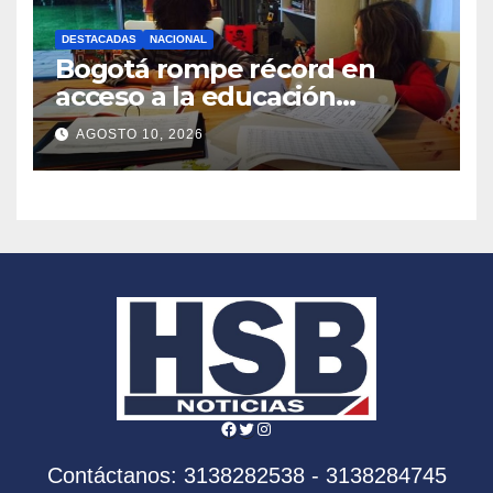
DESTACADAS
NACIONAL
Bogotá rompe récord en
acceso a la educación
superior e inaugura el
AGOSTO 10, 2026
comedor escolar
Facebook
Twitter
Instagram
Contáctanos: 3138282538 - 3138284745