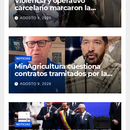
Violencia y operativo
carcelario marcaron la
primera jornada del nuevo
AGOSTO 9, 2026
Gobierno
NOTICIAS
MinAgricultura cuestiona
contratos tramitados por la
Agencia de Desarrollo Rural
AGOSTO 9, 2026
durante jornada del sábado
NOTICIAS