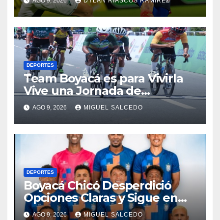
AGO 9, 2026
DYLAN RIASCOS RAMIREZ
DEPORTES
Team Boyacá es para Vivirla
Vive una Jornada de
Contrastes por Lesión
AGO 9, 2026
MIGUEL SALCEDO
DEPORTES
Boyacá Chicó Desperdició
Opciones Claras y Sigue en
Crisis en la Liga
AGO 9, 2026
MIGUEL SALCEDO