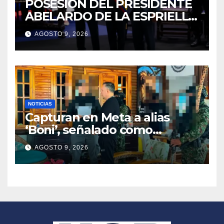
POSESIÓN DEL PRESIDENTE
ABELARDO DE LA ESPRIELLA
2026 – 2030
AGOSTO 9, 2026
NOTICIAS
Capturan en Meta a alias
‘Boni’, señalado como
segundo cabecilla de los
AGOSTO 9, 2026
Comandos de Frontera