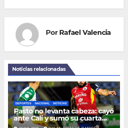
Por
Rafael Valencia
Noticias relacionadas
DEPORTES
NACIONAL
NOTICIAS
Pasto no levanta cabeza: cayó
ante Cali y sumó su cuarta
derrota consecutiva