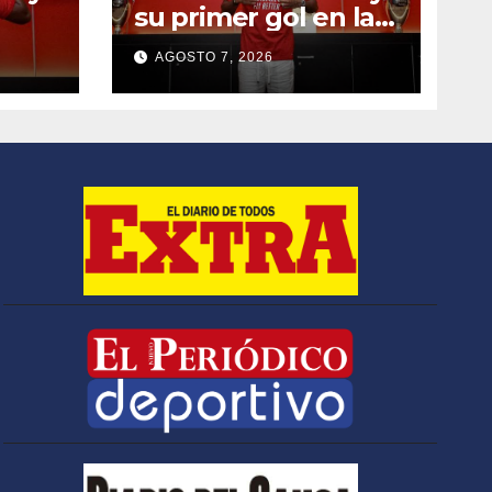
su primer gol en la
Europa league
AGOSTO 7, 2026