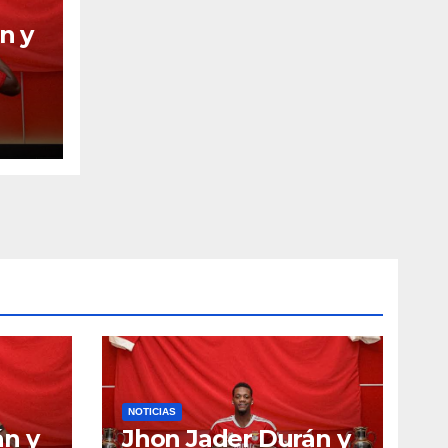
n y
NOTICIAS
án y
Jhon Jader Durán y