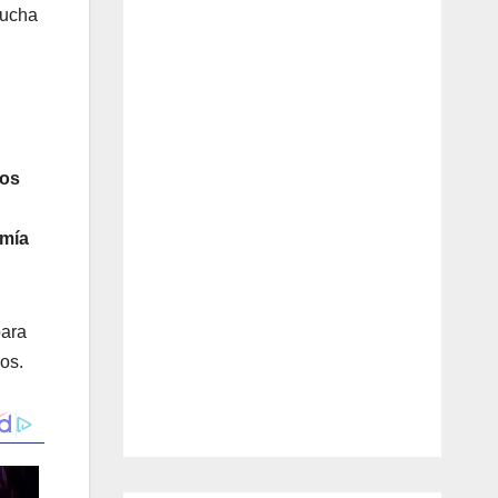
lucha
nos
omía
para
os.