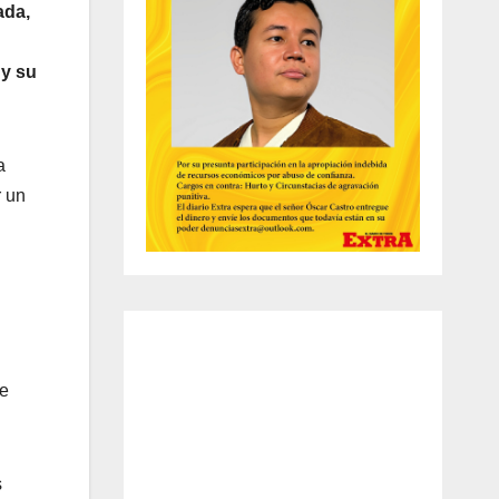
ada,
 y su
a
r un
se
s