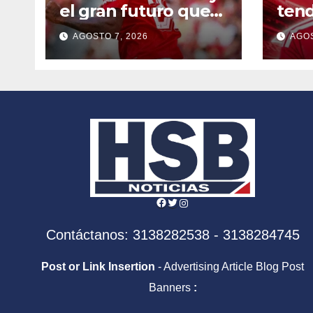
el gran futuro que
tend
tiene en Europa
disc
AGOSTO 7, 2026
AGOS
Facebook
Twitter
Instagram
Contáctanos: 3138282538 - 3138284745
Post or Link Insertion
- Advertising Article Blog Post
Banners
: