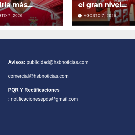
ría más
el gran nivel
iplina
futbolístico que
TO 7, 2026
AGOSTO 7, 2026
tiene
Avisos:
publicidad@hsbnoticias.com
comercial@hsbnoticias.com
PQR Y Rectificaciones
:
notificacionesepds@gmail.com