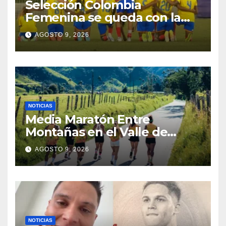
Selección Colombia
Femenina se queda con la
plata: dramática derrota ante
AGOSTO 9, 2026
México en los Juegos
Centroamericanos y del
Caribe
NOTICIAS
Media Maratón Entre
Montañas en el Valle de
Cocora: Fechas, rutas y todo
AGOSTO 9, 2026
sobre la gran fiesta del
running en Salento
NOTICIAS