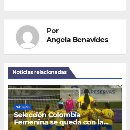
Por
Angela Benavides
Noticias relacionadas
NOTICIAS
Selección Colombia
Femenina se queda con la
plata: dramática derrota ante