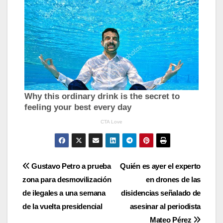
Navegación
Gustavo Petro a prueba
Quién es ayer el experto
zona para desmovilización
en drones de las
de
de ilegales a una semana
disidencias señalado de
entradas
de la vuelta presidencial
asesinar al periodista
Mateo Pérez