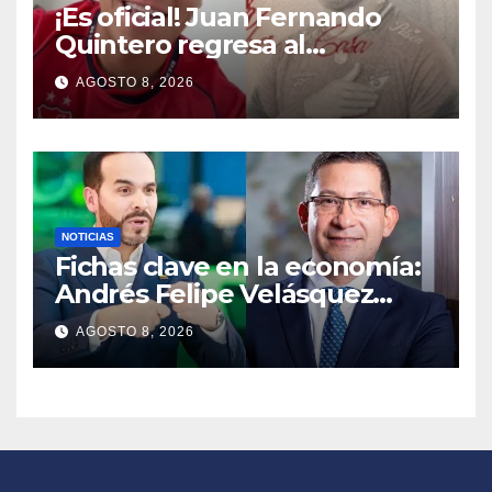
¡Es oficial! Juan Fernando
Quintero regresa al
Independiente Medellín para
AGOSTO 8, 2026
el segundo semestre
NOTICIAS
Fichas clave en la economía:
Andrés Felipe Velásquez
tomará el timón de la DIAN
AGOSTO 8, 2026
en la era De la Espriella