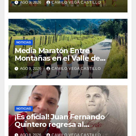
AGO 9, 2026
CAMILO VEGA CASTILLO
México en los Juegos
Centroamericanos y del
Caribe
NOTICIAS
Media Maratón Entre
Montañas en el Valle de
Cocora: Fechas, rutas y todo
AGO 9, 2026
CAMILO VEGA CASTILLO
sobre la gran fiesta del
running en Salento
NOTICIAS
¡Es oficial! Juan Fernando
Quintero regresa al
Independiente Medellín para
AGO 8, 2026
CAMILO VEGA CASTILLO