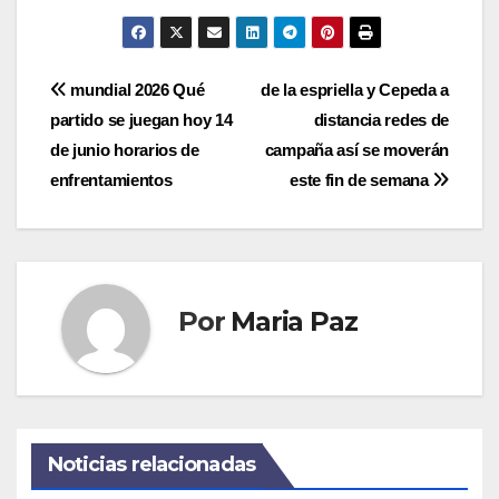
Navegación
mundial 2026 Qué
de la espriella y Cepeda a
partido se juegan hoy 14
distancia redes de
de
de junio horarios de
campaña así se moverán
entradas
enfrentamientos
este fin de semana
Por
Maria Paz
Noticias relacionadas