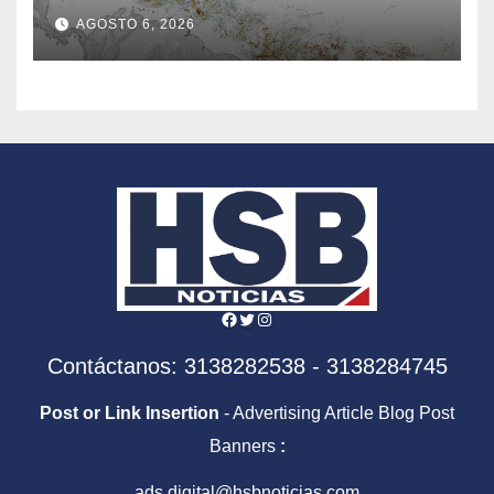
niveles sin precedentes
AGOSTO 6, 2026
Facebook
Twitter
Instagram
Contáctanos: 3138282538 - 3138284745
Post or Link Insertion
- Advertising Article Blog Post
Banners
:
ads.digital@hsbnoticias.com