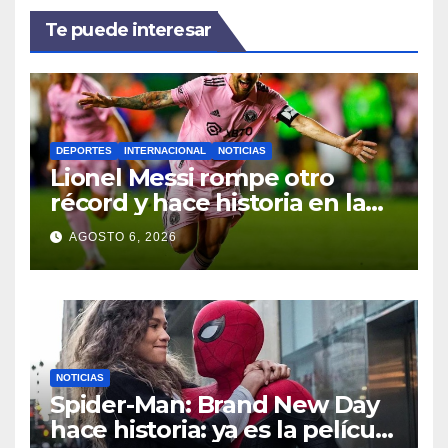
Te puede interesar
DEPORTES
INTERNACIONAL
NOTICIAS
Lionel Messi rompe otro
récord y hace historia en la
Leagues Cup con Inter Miami
AGOSTO 6, 2026
NOTICIAS
Spider-Man: Brand New Day
hace historia: ya es la película