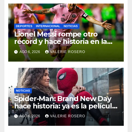
DEPORTES
INTERNACIONAL
NOTICIAS
Lionel Messi rompe otro
récord y hace historia en la
Leagues Cup con Inter Miami
AGO 6, 2026
VALERIE ROSERO
NOTICIAS
Spider-Man: Brand New Day
hace historia: ya es la película
más taquillera de 2026
AGO 6, 2026
VALERIE ROSERO