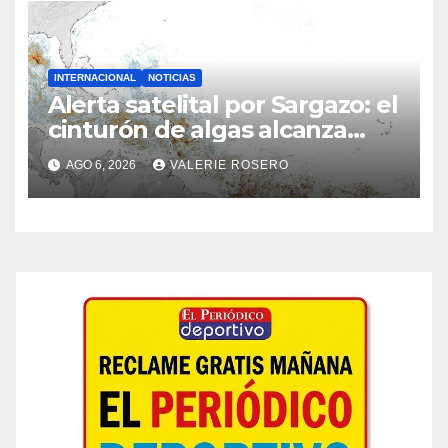
INTERNACIONAL
NOTICIAS
Alerta satelital por Sargazo: el
cinturón de algas alcanza
niveles sin precedentes
AGO 6, 2026
VALERIE ROSERO