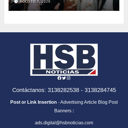
AGOSTO 7, 2026
Abelardo de la Espriella
Facebook
Twitter
Instagram
Contáctanos: 3138282538 - 3138284745
Post or Link Insertion
- Advertising Article Blog Post
Banners
:
ads.digital@hsbnoticias.com