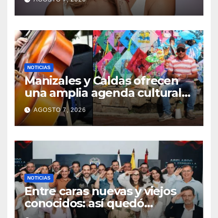
medio del debate por las
denuncias contra Rafael
Poveda
NOTICIAS
Manizales y Caldas ofrecen
una amplia agenda cultural
para disfrutar este fin de
AGOSTO 7, 2026
semana
NOTICIAS
Entre caras nuevas y viejos
conocidos: así quedó
conformado el Gobierno de