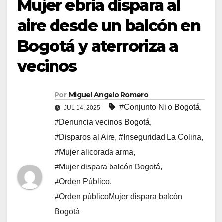
Mujer ebria dispara al
aire desde un balcón en
Bogotá y aterroriza a
vecinos
Por
Miguel Angelo Romero
#Conjunto Nilo Bogotá
,
JUL 14, 2025
#Denuncia vecinos Bogotá
,
#Disparos al Aire
,
#Inseguridad La Colina
,
#Mujer alicorada arma
,
#Mujer dispara balcón Bogotá
,
#Orden Público
,
#Orden públicoMujer dispara balcón
Bogotá