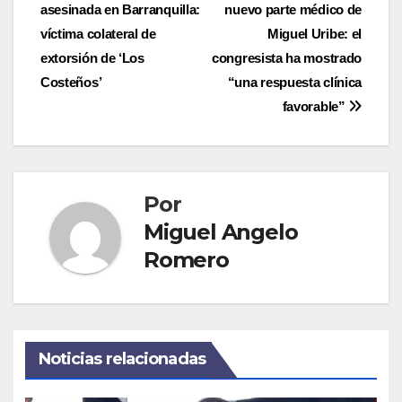
asesinada en Barranquilla:
nuevo parte médico de
de
víctima colateral de
Miguel Uribe: el
entradas
extorsión de ‘Los
congresista ha mostrado
Costeños’
“una respuesta clínica
favorable”
Por
Miguel Angelo
Romero
Noticias relacionadas