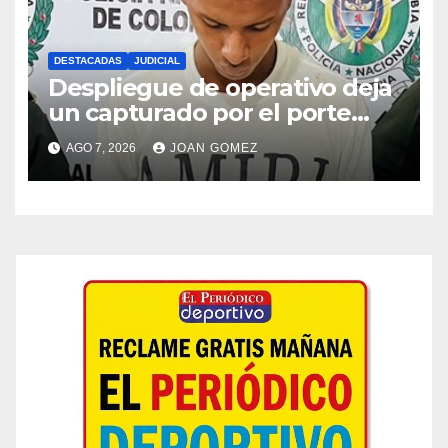
DESTACADAS
JUDICIAL
Despliegue de operativo deja
un capturado por el porte
ilegal de armas en Pasto
AGO 7, 2026
JOAN GOMEZ