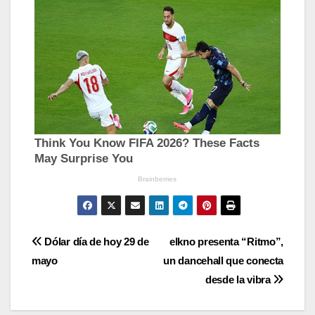
Navegación
Dólar día de hoy 29 de
elkno presenta “Ritmo”,
mayo
un dancehall que conecta
de
desde la vibra
entradas