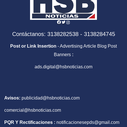
Facebook
Twitter
Instagram
Contáctanos: 3138282538 - 3138284745
Post or Link Insertion
- Advertising Article Blog Post
Banners
:
ads.digital@hsbnoticias.com
Avisos:
publicidad@hsbnoticias.com
comercial@hsbnoticias.com
PQR Y Rectificaciones :
notificacionesepds@gmail.com