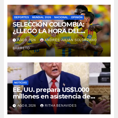
DEPORTES
MUNDIAL 2026
NACIONAL
OPINIÓN
SELECCIÓN COLOMBIA:
¿LLEGÓ LA HORA DEL
RELEVO GENERACIONAL?
AGO 8, 2026
ANDRES JULIAN SOLORZANO
BARRETO
NOTICIAS
EE. UU. prepara US$1.000
millones en asistencia de
seguridad para el nuevo
AGO 8, 2026
RITHA BENAVIDES
Gobierno de Colombia