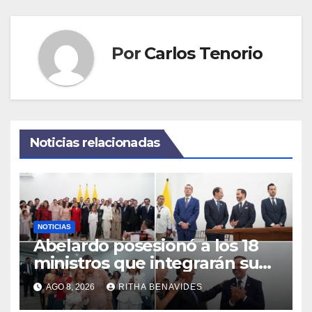
Por
Carlos Tenorio
Noticias relacionadas
NOTICIAS
Abelardo posesionó a los 18
ministros que integrarán su
gabinete
AGO 8, 2026
RITHA BENAVIDES