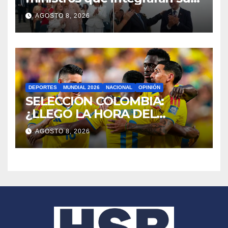
gabinete
AGOSTO 8, 2026
DEPORTES
MUNDIAL 2026
NACIONAL
OPINIÓN
SELECCIÓN COLOMBIA:
¿LLEGÓ LA HORA DEL
RELEVO GENERACIONAL?
AGOSTO 8, 2026