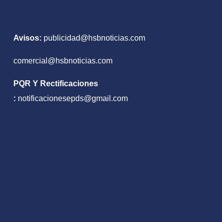
Avisos:
publicidad@hsbnoticias.com
comercial@hsbnoticias.com
PQR Y Rectificaciones
:
notificacionesepds@gmail.com