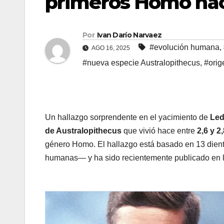
primeros Homo hace
Por
Ivan Darío Narvaez
#evolución humana
,
AGO 16, 2025
#nueva especie Australopithecus
,
#orig
Un hallazgo sorprendente en el yacimiento de
Led
de Australopithecus
que vivió hace entre
2,6 y 2
género Homo. El hallazgo está basado en 13 dient
humanas— y ha sido recientemente publicado en l