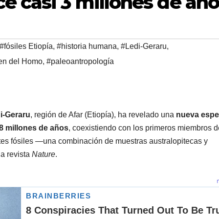
 casi 3 millones de año
#fósiles Etiopía
,
#historia humana
,
#Ledi-Geraru
,
en del Homo
,
#paleoantropología
i-Geraru
, región de Afar (Etiopía), ha revelado una
nueva espe
,8 millones de años
, coexistiendo con los primeros miembros d
es fósiles —una combinación de muestras australopitecas y
a revista
Nature
.