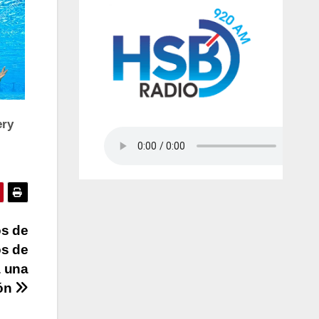
os de
os de
a una
ón