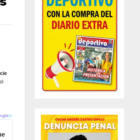
s
cie
el