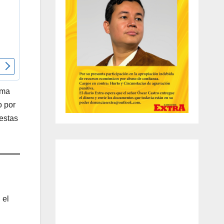
ama
o por
 estas
 el