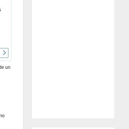
 de un
 no