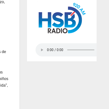
zo,
s de
us
niños
ida”,