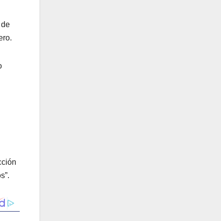
 de
ero.
o
cción
s”.