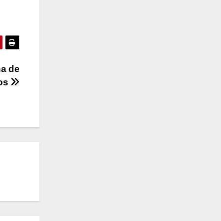
ña de
vos