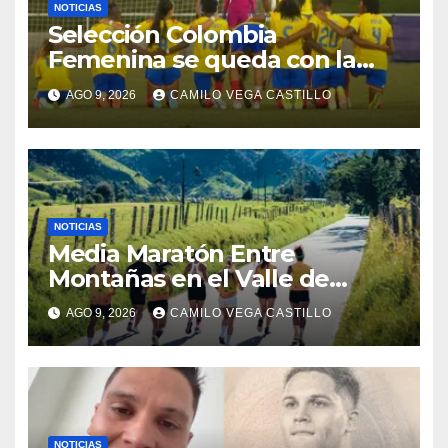
NOTICIAS
Selección Colombia
Femenina se queda con la
plata: dramática derrota ante
AGO 9, 2026
CAMILO VEGA CASTILLO
México en los Juegos
Centroamericanos y del
Caribe
NOTICIAS
Media Maratón Entre
Montañas en el Valle de
Cocora: Fechas, rutas y todo
AGO 9, 2026
CAMILO VEGA CASTILLO
sobre la gran fiesta del
running en Salento
NOTICIAS