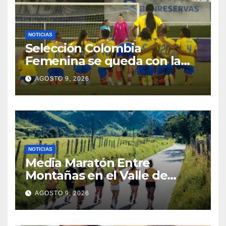
NOTICIAS
Selección Colombia
Femenina se queda con la
plata: dramática derrota ante
AGOSTO 9, 2026
México en los Juegos
Centroamericanos y del
Caribe
NOTICIAS
Media Maratón Entre
Montañas en el Valle de
Cocora: Fechas, rutas y todo
AGOSTO 9, 2026
sobre la gran fiesta del
running en Salento