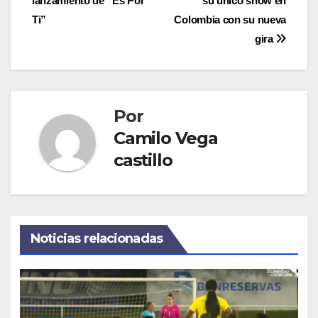
lanzamiento de “Es Por
su único show en
entradas
Ti”
Colombia con su nueva
gira
Por
Camilo Vega
castillo
Noticias relacionadas