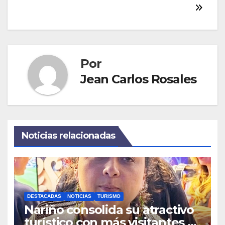
entradas
Por
Jean Carlos Rosales
Noticias relacionadas
DESTACADAS
NOTICIAS
TURISMO
Nariño consolida su atractivo
turístico con más visitantes y