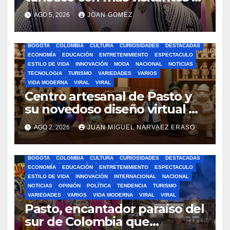
ventas
AGO 5, 2026
JOAN GOMEZ
BOGOTA
COLOMBIA
CULTURA
CURIOSIDADES
DESTACADAS
ECONOMÍA
EDUCACIÓN
ENTRETENIMIENTO
ESPECTACULO
ESTILO DE VIDA
INNOVACIÓN
MODA
NACIONAL
NOTICIAS
TECNOLOGIA
TURISMO
VARIEDADES
VARIOS
VIDA MODERNA
VIRAL
VIRAL
Centro artesanal de Pasto y
su novedoso diseño virtual de
figuras en 3D realza las
AGO 2, 2026
JUAN MIGUEL NARVAEZ ERASO
tradiciones de Nariño
BOGOTA
COLOMBIA
CULTURA
CURIOSIDADES
DESTACADAS
ECONOMÍA
EDUCACIÓN
ENTRETENIMIENTO
ESPECTACULO
ESTILO DE VIDA
INNOVACIÓN
INTERNACIONAL
NACIONAL
NOTICIAS
OPINIÓN
POLÍTICA
TENDENCIA
TURISMO
VARIEDADES
VARIOS
VIDA MODERNA
VIRAL
VIRAL
Pasto, encantador paraíso del
sur de Colombia que