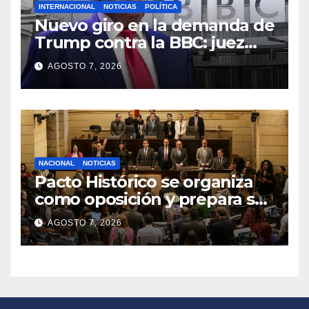
INTERNACIONAL
NOTICIAS
POLÍTICA
Nuevo giro en la demanda de
Trump contra la BBC: juez
congela entrega de registros
AGOSTO 7, 2026
financieros
NACIONAL
NOTICIAS
Pacto Histórico se organiza
como oposición y prepara su
agenda frente al Gobierno
AGOSTO 7, 2026
de Abelardo de la Espriella