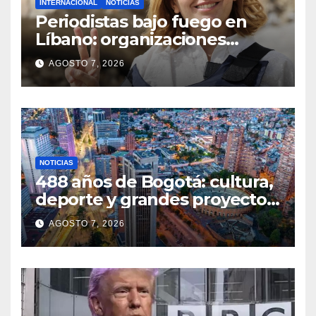
INTERNACIONAL
NOTICIAS
Periodistas bajo fuego en
Líbano: organizaciones
denuncian ataques y exigen
AGOSTO 7, 2026
justicia
NOTICIAS
488 años de Bogotá: cultura,
deporte y grandes proyectos
marcan el aniversario de la
AGOSTO 7, 2026
capital