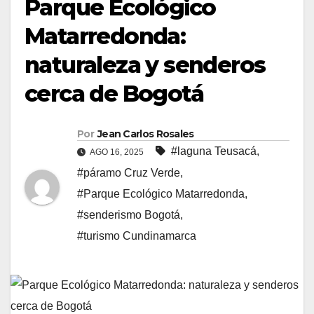
Parque Ecológico
Matarredonda:
naturaleza y senderos
cerca de Bogotá
Por
Jean Carlos Rosales
#laguna Teusacá
,
AGO 16, 2025
#páramo Cruz Verde
,
#Parque Ecológico Matarredonda
,
#senderismo Bogotá
,
#turismo Cundinamarca