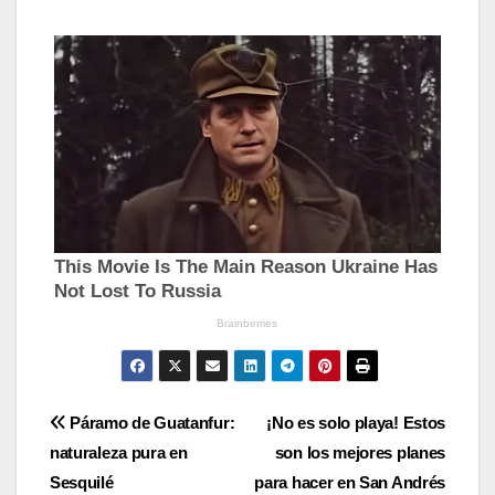
Navegación
Páramo de Guatanfur:
¡No es solo playa! Estos
naturaleza pura en
son los mejores planes
de
Sesquilé
para hacer en San Andrés