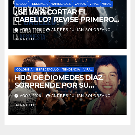
SALUD
TENDENCIA
VARIEDADES
VARIOS
VIRAL
VIRAL
¿SE VA A CORTAR EL
CABELLO? REVISE PRIMERO
EN QUÉ FASE ESTÁ LA LUNA
AGO 8, 2026
ANDRES JULIAN SOLORZANO
BARRETO
COLOMBIA
ESPECTACULO
TENDENCIA
VIRAL
HIJO DE DIOMEDES DÍAZ
SORPRENDE POR SU
PARECIDO FÍSICO Y SU VOZ:
AGO 8, 2026
ANDRES JULIAN SOLORZANO
“PARECE EL CACIQUE JOVEN”
BARRETO