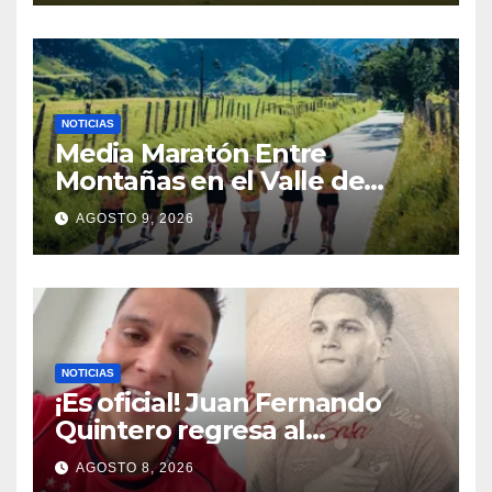
Centroamericanos y del
Caribe
NOTICIAS
Media Maratón Entre
Montañas en el Valle de
Cocora: Fechas, rutas y todo
AGOSTO 9, 2026
sobre la gran fiesta del
running en Salento
NOTICIAS
¡Es oficial! Juan Fernando
Quintero regresa al
Independiente Medellín para
AGOSTO 8, 2026
el segundo semestre