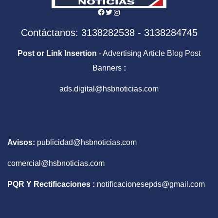
Facebook
Twitter
Instagram
Contáctanos: 3138282538 - 3138284745
Post or Link Insertion
- Advertising Article Blog Post
Banners
:
ads.digital@hsbnoticias.com
Avisos:
publicidad@hsbnoticias.com
comercial@hsbnoticias.com
PQR Y Rectificaciones :
notificacionesepds@gmail.com