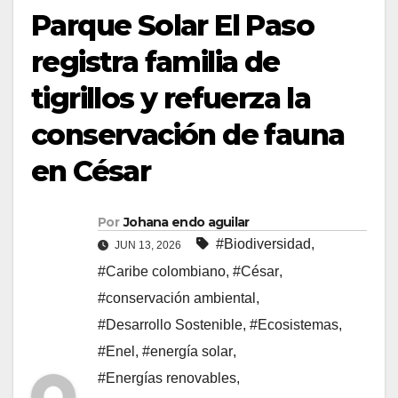
Parque Solar El Paso
registra familia de
tigrillos y refuerza la
conservación de fauna
en César
Por
Johana endo aguilar
#Biodiversidad
,
JUN 13, 2026
#Caribe colombiano
,
#César
,
#conservación ambiental
,
#Desarrollo Sostenible
,
#Ecosistemas
,
#Enel
,
#energía solar
,
#Energías renovables
,