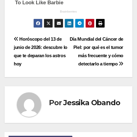
Navegación
Horóscopo del 13 de
Día Mundial del Cáncer de
junio de 2026: descubre lo
Piel: por qué es el tumor
de
que te deparan los astros
más frecuente y cómo
entradas
hoy
detectarlo a tiempo
Por
Jessika Obando