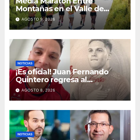
Media Maratón Entre
Montañas en el Valle de
Cocora: Fechas, rutas y todo
AGOSTO 9, 2026
sobre la gran fiesta del
running en Salento
NOTICIAS
¡Es oficial! Juan Fernando
Quintero regresa al
Independiente Medellín para
AGOSTO 8, 2026
el segundo semestre
NOTICIAS