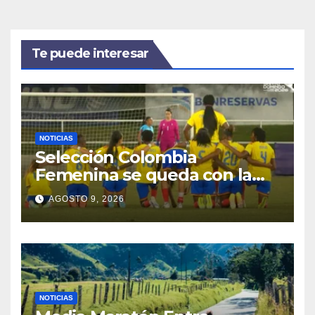
Te puede interesar
NOTICIAS
Selección Colombia
Femenina se queda con la
plata: dramática derrota ante
AGOSTO 9, 2026
México en los Juegos
Centroamericanos y del
Caribe
NOTICIAS