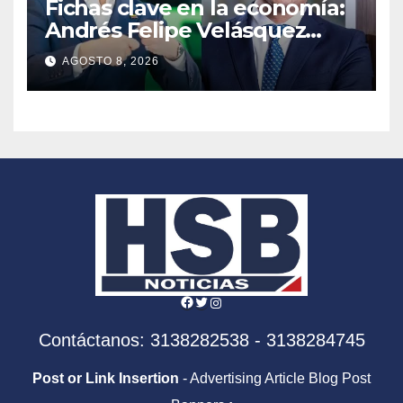
Fichas clave en la economía:
Andrés Felipe Velásquez
tomará el timón de la DIAN
AGOSTO 8, 2026
en la era De la Espriella
Facebook
Twitter
Instagram
Contáctanos: 3138282538 - 3138284745
Post or Link Insertion
- Advertising Article Blog Post