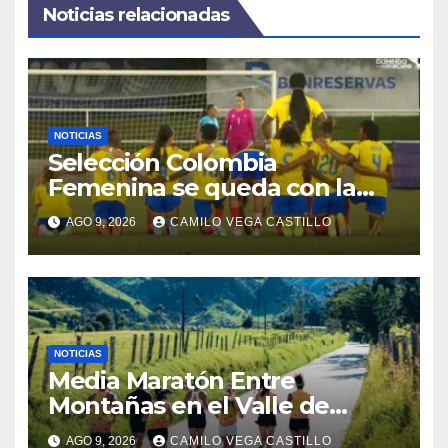
Noticias relacionadas
NOTICIAS
Selección Colombia
Femenina se queda con la
plata: dramática derrota ante
AGO 9, 2026
CAMILO VEGA CASTILLO
México en los Juegos
Centroamericanos y del
Caribe
NOTICIAS
Media Maratón Entre
Montañas en el Valle de
Cocora: Fechas, rutas y todo
AGO 9, 2026
CAMILO VEGA CASTILLO