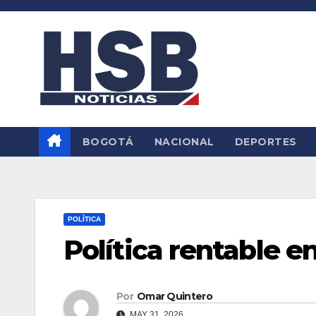
Saltar
al
contenido
BOGOTÁ
NACIONAL
DEPORTES
POLÍTICA
Política rentable 
Por
Omar Quintero
MAY 31, 2026