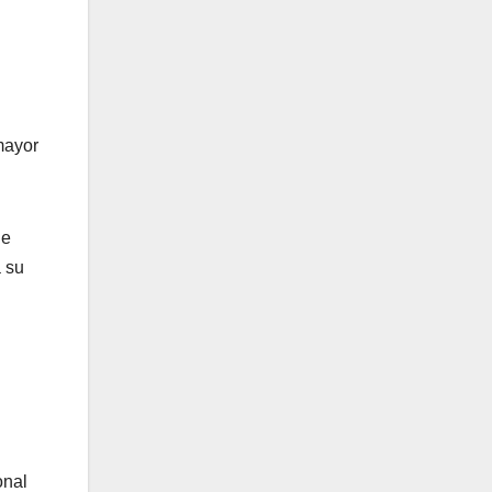
mayor
de
a su
onal