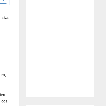
listas
ura,
iere
icos.