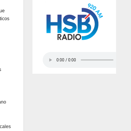
que
ticos
s
ano
ocales