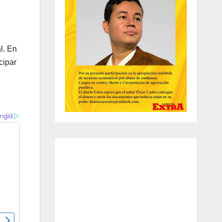
l. En
cipar