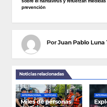
sobre el hantavirus y refuerzan medidas
de
prevención
entradas
Por
Juan Pablo Luna
Noticias relacionadas
INTERNACIONAL
NOTICIAS
INTERNA
Miles de personas
Expl