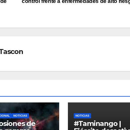
 de
control frente a enfermedades de alto rie
 Tascon
CIONAL
NOTICIAS
NOTICIAS
osiones de
#Taminango |