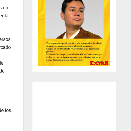
s en
enta
versos
rcado
de
 de
de los