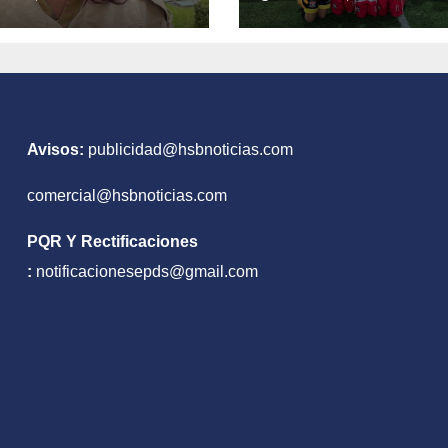
Avisos:
publicidad@hsbnoticias.com
comercial@hsbnoticias.com
PQR Y Rectificaciones
:
notificacionesepds@gmail.com