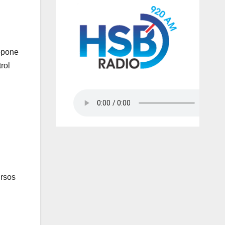
ropone
rol
ursos