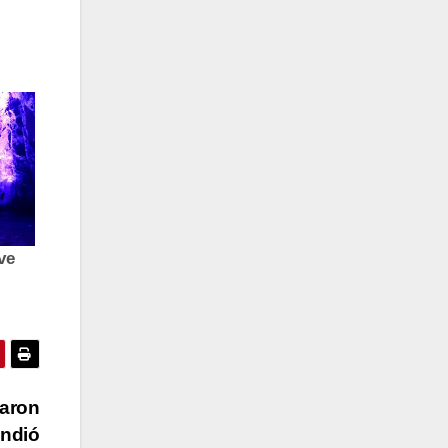
raron
endió