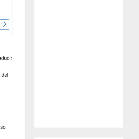
educir
 del
eso