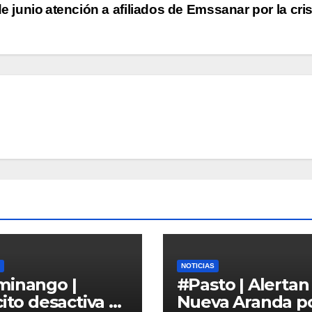
de junio
atención a afiliados de Emssanar por la cri
NOTICIAS
minango |
#Pasto | Alertan
cito desactiva 6
Nueva Aranda p