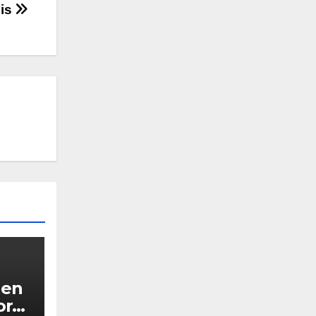
sis
 en
or