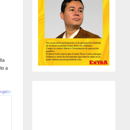
lla
to a