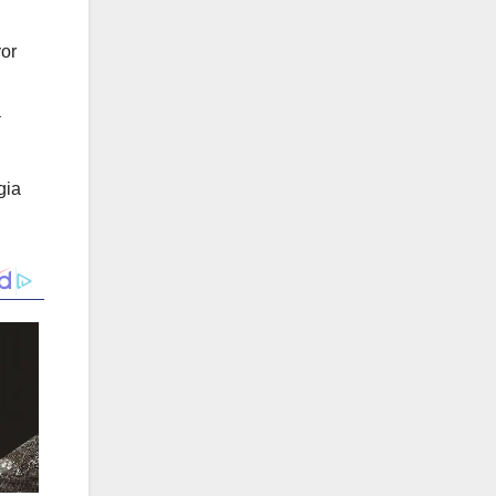
yor
a
gia