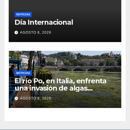
NOTICIAS
Día Internacional
AGOSTO 8, 2026
NOTICIAS
El río Po, en Italia, enfrenta
una invasión de algas
favorecida por el calor y los
AGOSTO 8, 2026
residuos agrícolas