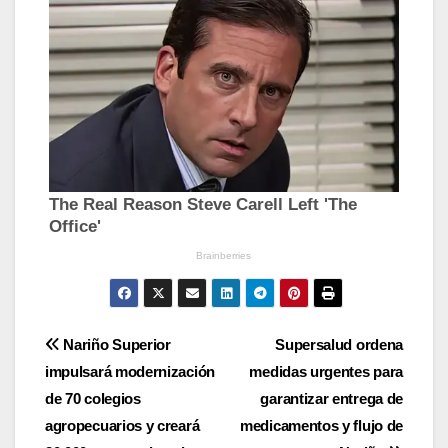
Navegación
Nariño Superior
Supersalud ordena
impulsará modernización
medidas urgentes para
de
de 70 colegios
garantizar entrega de
entradas
agropecuarios y creará
medicamentos y flujo de