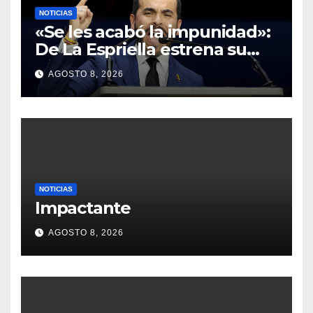
NOTICIAS
«Se les acabó la impunidad»:
De La Espriella estrena su
política de ‘mano de hierro’
AGOSTO 8, 2026
con la caída del segundo al
mando de los Comandos de
Frontera
NOTICIAS
Impactante
AGOSTO 8, 2026