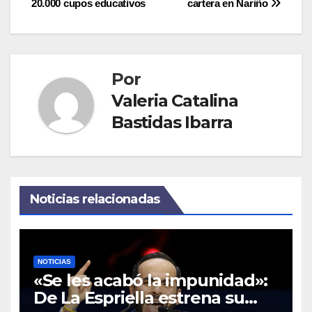
20.000 cupos educativos
cartera en Nariño
Por
Valeria Catalina
Bastidas Ibarra
Noticias relacionadas
NOTICIAS
«Se les acabó la impunidad»:
De La Espriella estrena su