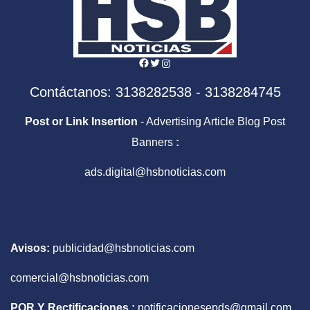
Facebook
Twitter
Instagram
Contáctanos: 3138282538 - 3138284745
Post or Link Insertion
- Advertising Article Blog Post
Banners
:
ads.digital@hsbnoticias.com
Avisos:
publicidad@hsbnoticias.com
comercial@hsbnoticias.com
PQR Y Rectificaciones :
notificacionesepds@gmail.com