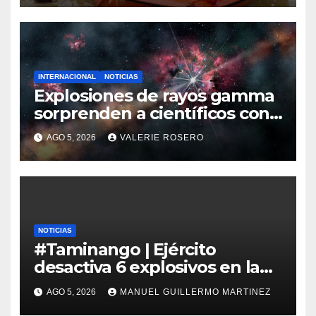
INTERNACIONAL
NOTICIAS
Explosiones de rayos gamma
sorprenden a científicos con
nuevas detecciones en el
AGO 5, 2026
VALERIE ROSERO
espacio profundo
NOTICIAS
#Taminango | Ejército
desactiva 6 explosivos en la
Panamericana y recupera la
AGO 5, 2026
MANUEL GUILLERMO MARTINEZ
vía