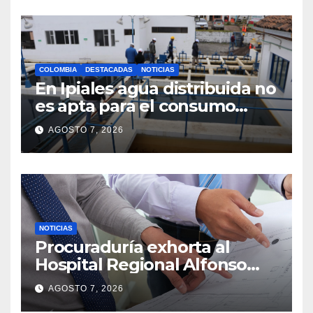
COLOMBIA
DESTACADAS
NOTICIAS
En Ipiales agua distribuida no
es apta para el consumo
humano
AGOSTO 7, 2026
NOTICIAS
Procuraduría exhorta al
Hospital Regional Alfonso
Jaramillo Salazar E.S.E. a
AGOSTO 7, 2026
suspender trámite licitatorio