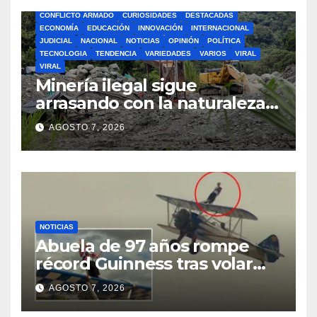
BOGOTA
BUSCAR
CIENCIA
CLIMA
COLOMBIA
CONFLICTO ARMADO
CURIOSIDADES
DESTACADAS
ECONOMÍA
EDUCACIÓN
INNOVACIÓN
INTERNACIONAL
JUDICIAL
NACIONAL
NOTICIAS
OPINIÓN
POLÍTICA
TECNOLOGIA
TENDENCIA
VARIEDADES
VARIOS
VIRAL
VIRAL
Minería ilegal sigue
arrasando con la naturaleza
en el departamento de
AGOSTO 7, 2026
Nariño
NOTICIAS
Abuela de 97 años rompe
récord Guinness tras volar
atada a las alas de una
AGOSTO 7, 2026
avioneta