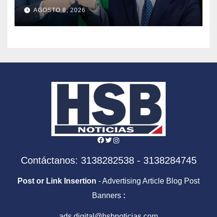
tomará el timón de la DIAN
AGOSTO 8, 2026
en la era De la Espriella
Facebook
Twitter
Instagram
Contáctanos: 3138282538 - 3138284745
Post or Link Insertion
- Advertising Article Blog Post
Banners
:
ads.digital@hsbnoticias.com