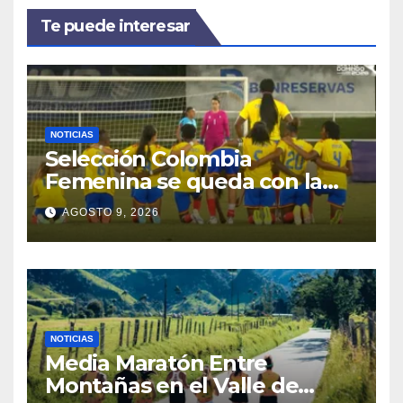
Te puede interesar
NOTICIAS
Selección Colombia
Femenina se queda con la
plata: dramática derrota ante
AGOSTO 9, 2026
México en los Juegos
Centroamericanos y del
Caribe
NOTICIAS
Media Maratón Entre
Montañas en el Valle de