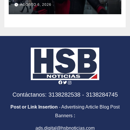
más taquillera de 2026
AGOSTO 6, 2026
Facebook
Twitter
Instagram
Contáctanos: 3138282538 - 3138284745
Post or Link Insertion
- Advertising Article Blog Post
Banners
:
ads.digital@hsbnoticias.com