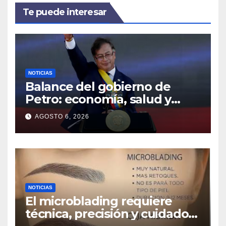
Te puede interesar
NOTICIAS
Balance del gobierno de
Petro: economía, salud y
seguridad, en rojo
AGOSTO 6, 2026
NOTICIAS
El microblading requiere
técnica, precisión y cuidados