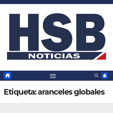
Saltar
al
contenido
Etiqueta:
aranceles globales