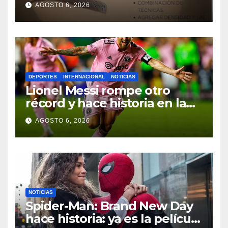
para lograr resultados
AGOSTO 6, 2026
naturales
DEPORTES
INTERNACIONAL
NOTICIAS
Lionel Messi rompe otro
récord y hace historia en la
Leagues Cup con Inter Miami
AGOSTO 6, 2026
NOTICIAS
Spider-Man: Brand New Day
hace historia: ya es la película