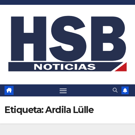
Saltar
al
contenido
Etiqueta:
Ardila Lülle